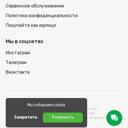
Сервисное обслуживание
Политика конфиденциальности
Покупайте как юрлицо
Мы в соцсетях
Инстаграм
Телеграм
Вконтакте
© 2026 100nout.by,
Мы собираем cookie
ООО «СТОНОУТБУКОВ» Директор Метельский Дмитрий
Константинович, действующий на основании Устава.
Запретить
Разрешить
Адрес: 220100, Беларусь, г. Минск, ул. Кульман, д. 15 литер Б 9/к.
УНП 193664989