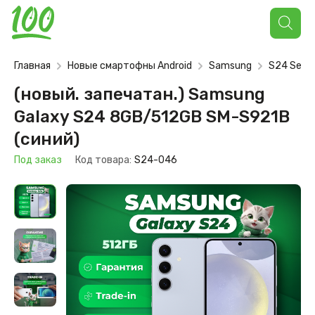
Поиск
товаров
Главная
Новые смартофны Android
Samsung
S24 Serie
(новый. запечатан.) Samsung
Galaxy S24 8GB/512GB SM-S921B
(синий)
Под заказ
Код товара:
S24-046