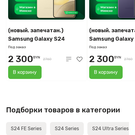
(новый. запечатан.)
(новый. запечат
Samsung Galaxy S24
Samsung Galaxy
8GB/512GB SM-S921B
8GB/512GB SM-
Под заказ
Под заказ
(желтый)
(фиолетовый)
2 300
2 300
BYN
BYN
2760
2760
В корзину
В корзину
Подборки товаров в категории
S24 FE Series
S24 Series
S24 Ultra Series