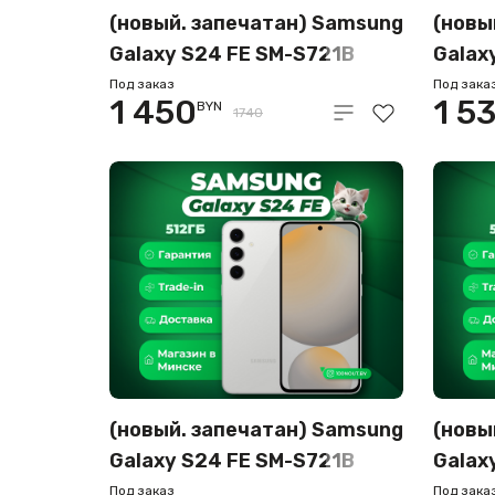
(новый. запечатан) Samsung
(новы
Galaxy S24 FE SM-S721B
Galax
8GB/256GB (серый)
8GB/2
Под заказ
Под зака
1 450
1 5
BYN
1740
(новый. запечатан) Samsung
(новы
Galaxy S24 FE SM-S721B
Galax
8GB/512GB (серый)
8GB/5
Под заказ
Под зака