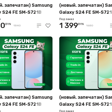
й. запечатан) Samsung
(новый. запечатан) S
y S24 FE SM-S721B
Galaxy S24 FE SM-S72
56GB (мятный)
8GB/128GB (мятный)
з
Под заказ
30
1 399
BYN
BYN
1840
1680
й. запечатан) Samsung
(новый. запечатан) S
y S24 FE SM-S721B
Galaxy S24 FE SM-S72
12GB (голубой)
8GB/512GB (мятный)
з
Под заказ