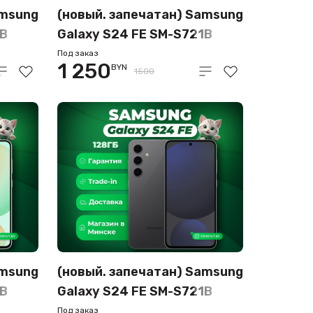
amsung
(новый. запечатан) Samsung
1B
Galaxy S24 FE SM-S721B
8GB/128GB (голубой)
Под заказ
1 250
BYN
1500
amsung
(новый. запечатан) Samsung
1B
Galaxy S24 FE SM-S721B
8GB/128GB (графит)
Под заказ