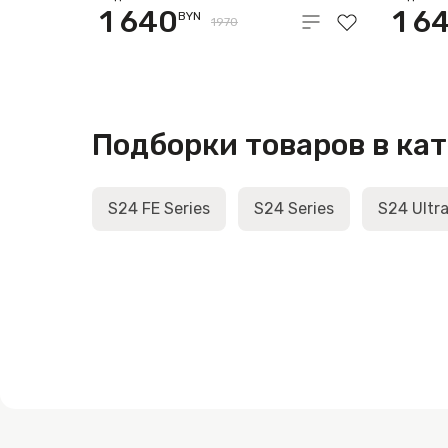
1 640
1 6
BYN
1970
Подборки товаров в ка
S24 FE Series
S24 Series
S24 Ultra