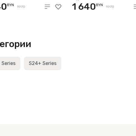
40
1 640
BYN
BYN
1970
1970
тегории
 Series
S24+ Series