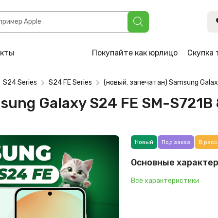
xy S24 FE SM-S721B 8GB/128GB (мятный)
акты
Покупайте как юрлицо
Скупка 
S24 Series
S24 FE Series
(новый. запечатан) Samsung Gala
msung Galaxy S24 FE SM-S721
Новый
Под заказ
В расс
Основные характе
Все характеристики