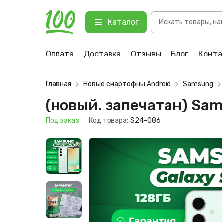
Поиск
(новый. запечатан) Samsung Gala
Каталог
товаров
123 Под заказ
Оплата
Доставка
Отзывы
Блог
Конт
Главная
Новые смартофны Android
Samsung
(новый. запечатан) Sa
Под заказ
Код товара:
S24-086