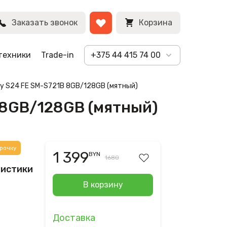
BYN
Заказать звонок
Корзина
техники
Trade-in
+375 44 415 74 00
xy S24 FE SM-S721B 8GB/128GB (мятный)
B 8GB/128GB (мятный)
рочку
1 399
BYN
1680
ристики
В корзину
Доставка