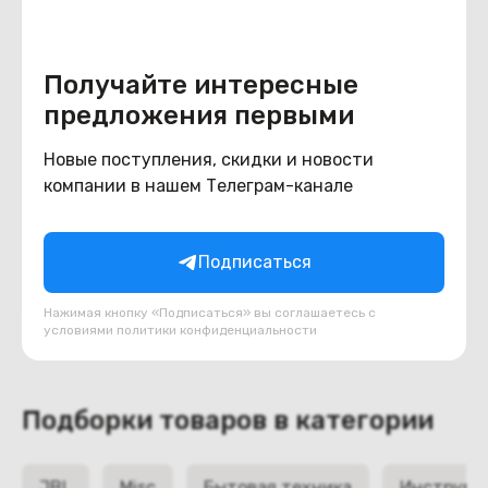
Получайте интересные
предложения первыми
(новый. запечатан.) Умная
Новые поступления, скидки и новости
колонка Яндекс Станция
компании в нашем Телеграм-канале
Макс с Zigbee (бежевый)
В наличии
YNDX-00053E
1 150
BYN
1380
Подписаться
В корзину
Нажимая кнопку «Подписаться» вы соглашаетесь с
условиями
политики конфиденциальности
Подборки товаров в категории
JBL
Misc
Бытовая техника
Инструме