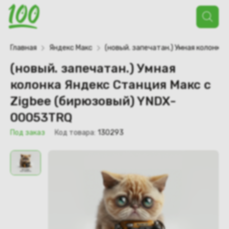
Поиск
товаров
Главная
Яндекс Макс
(новый. запечатан.) Умная колонка
(новый. запечатан.) Умная
колонка Яндекс Станция Макс с
Zigbee (бирюзовый) YNDX-
00053TRQ
Под заказ
Код товара:
130293