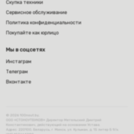
Скупка техники
Сервисное обслуживание
Политика конфиденциальности
Покупайте как юрлицо
Мы в соцсетях
Инстаграм
Телеграм
Вконтакте
© 2026 100nout.by,
ООО «СТОНОУТБУКОВ» Директор Метельский Дмитрий
Константинович, действующий на основании Устава.
Адрес: 220100, Беларусь, г. Минск, ул. Кульман, д. 15 литер Б 9/к.