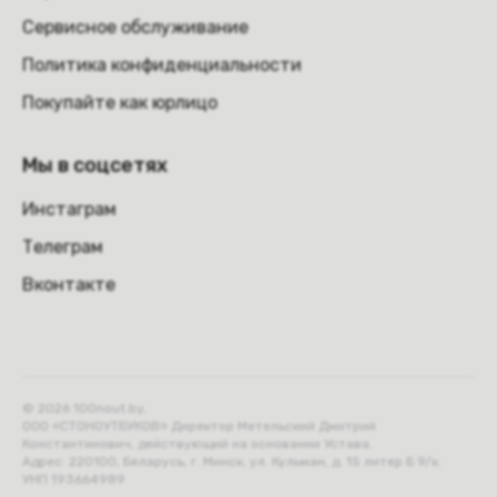
Сервисное обслуживание
Политика конфиденциальности
Покупайте как юрлицо
Мы в соцсетях
Инстаграм
Телеграм
Вконтакте
© 2026 100nout.by,
ООО «СТОНОУТБУКОВ» Директор Метельский Дмитрий
Константинович, действующий на основании Устава.
Адрес: 220100, Беларусь, г. Минск, ул. Кульман, д. 15 литер Б 9/к.
УНП 193664989