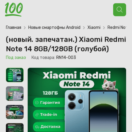
Поиск
товаров
Главная
Новые смартофны Android
Xiaomi
Redmi Note
(новый. запечатан.) Xiaomi Redmi
Note 14 8GB/128GB (голубой)
Под заказ
Код товара:
RN14-003