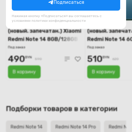
Подписаться
Нажимая кнопку «Подписаться» вы соглашаетесь с
условиями
политики конфиденциальности
(новый. запечатан.) Xiaomi
(новый. запечат
Redmi Note 14 8GB/128GB
Redmi Note 14 
(голубой)
(зелёный)
Под заказ
Под заказ
490
510
BYN
BYN
590
620
В корзину
В корзину
Подборки товаров в категории
Redmi Note 14
Redmi Note 14 Pro
Redmi Note