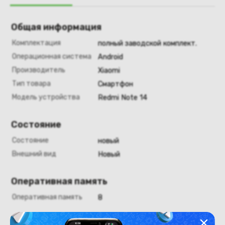
Общая информация
Комплектация
полный заводской комплект.
Операционная система
Android
Производитель
Xiaomi
Тип товара
Смартфон
Модель устройства
Redmi Note 14
Состояние
Состояние
новый
Внешний вид
Новый
Оперативная память
Оперативная память
8
Хранение данных