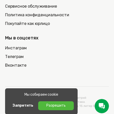
Сервисное обслуживание
Политика конфиденциальности
Покупайте как юрлицо
Мы в соцсетях
Инстаграм
Телеграм
Вконтакте
© 2026 100nout.by,
Мы собираем cookie
ООО «СТОНОУТБУКОВ» Директор Метельский Дмитрий
Константинович, действующий на основании Устава.
Запретить
Разрешить
Адрес: 220100, Беларусь, г. Минск, ул. Кульман, д. 15 литер Б 9/к.
УНП 193664989