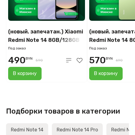
(новый. запечатан.) Xiaomi
(новый. запечат
Redmi Note 14 8GB/128GB
Redmi Note 14 
(фиолетовый)
(золотой)
Под заказ
Под заказ
490
570
BYN
BYN
590
690
В корзину
В корзину
Подборки товаров в категории
Redmi Note 14
Redmi Note 14 Pro
Redmi Note