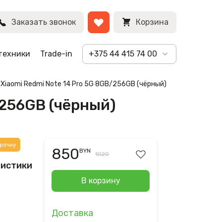
BYN
Заказать звонок
Корзина
техники
Trade-in
+375 44 415 74 00
 Xiaomi Redmi Note 14 Pro 5G 8GB/256GB (чёрный)
/256GB (чёрный)
рочку
850
BYN
1020
ристики
В корзину
Доставка