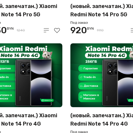
й. запечатан.) Xiaomi
(новый. запечатан.) Xi
 Note 14 Pro 5G
Redmi Note 14 Pro 5G
512GB (золотистый)
12GB/256GB (черный)
з
Под заказ
30
920
BYN
BYN
1240
1110
й. запечатан.) Xiaomi
(новый. запечатан.) Xi
 Note 14 Pro 4G
Redmi Note 14 Pro 4G
512GB (черный)
8GB/256GB (черный)
з
Под заказ