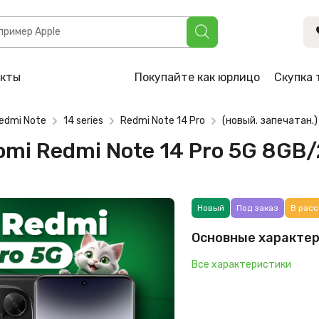
 Note 14 Pro 5G 8GB/256GB (чёрный)
акты
Покупайте как юрлицо
Скупка 
edmi Note
14 series
Redmi Note 14 Pro
(новый. запечатан.)
aomi Redmi Note 14 Pro 5G 8GB
Новый
Под заказ
В расс
Основные характе
Все характеристики