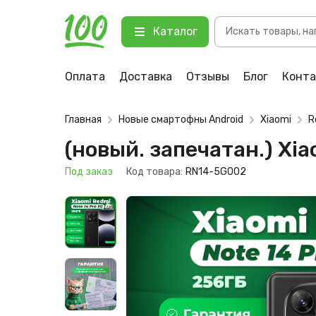
Поиск
(новый. запечатан.) Xiaomi Redmi
Каталог
товаров
123 Под заказ
Оплата
Доставка
Отзывы
Блог
Конт
Главная
Новые смартофны Android
Xiaomi
R
(новый. запечатан.) Xi
Под заказ
Код товара:
RN14-5G002