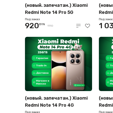
(новый. запечатан.) Xiaomi
(новы
Redmi Note 14 Pro 5G
Redmi
12GB/256GB (зеленый)
12GB/
Под заказ
Под зака
920
1 0
BYN
1110
(новый. запечатан.) Xiaomi
(новы
Redmi Note 14 Pro 4G
Redmi
12GB/256GB (золотой)
12GB/
Под заказ
Под зака