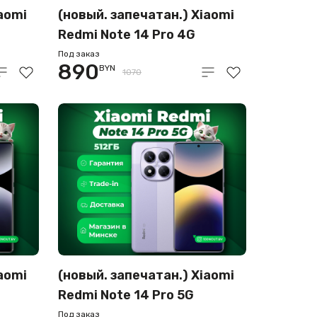
aomi
(новый. запечатан.) Xiaomi
Redmi Note 14 Pro 4G
8GB/256GB (золотой)
Под заказ
890
BYN
1070
aomi
(новый. запечатан.) Xiaomi
Redmi Note 14 Pro 5G
12GB/512GB (фиолетовый)
Под заказ