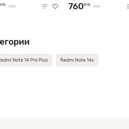
760
BYN
BYN
1100
920
тегории
Redmi Note 14 Pro Plus
Redmi Note 14s