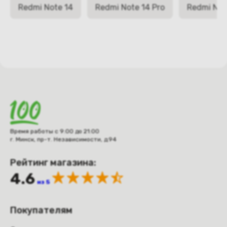
Redmi Note 14
Redmi Note 14 Pro
Redmi Note
Время работы с 9:00 до 21:00
г. Минск, пр-т. Независимости, д.94
Рейтинг магазина:
4.6
из 5
Покупателям