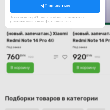
Подписаться
Нажимая кнопку «Подписаться» вы соглашаетесь с
условиями
политики конфиденциальности
(новый. запечатан.) Xiaomi
(новый. запечат
Redmi Note 14 Pro 4G
Redmi Note 14 P
8GB/256GB (черный)
12GB/256GB (ф
Под заказ
Под заказ
760
920
BYN
BYN
920
1110
В корзину
В корзину
Подборки товаров в категории