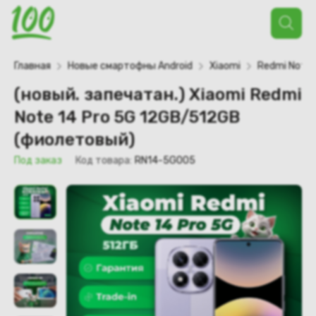
Поиск
товаров
Главная
Новые смартофны Android
Xiaomi
Redmi Note
(новый. запечатан.) Xiaomi Redmi
Note 14 Pro 5G 12GB/512GB
(фиолетовый)
Под заказ
Код товара:
RN14-5G005