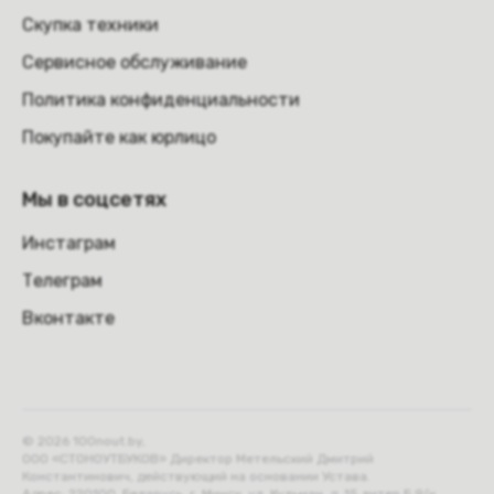
Скупка техники
Сервисное обслуживание
Политика конфиденциальности
Покупайте как юрлицо
Мы в соцсетях
Инстаграм
Телеграм
Вконтакте
© 2026 100nout.by,
ООО «СТОНОУТБУКОВ» Директор Метельский Дмитрий
Константинович, действующий на основании Устава.