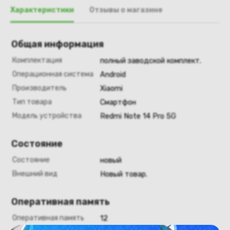
Характеристики
Отзывы о магазине
Общая информация
Комплектация
полный заводской комплект.
Операционная система
Android
Производитель
Xiaomi
Тип товара
Смартфон
Модель устройства
Redmi Note 14 Pro 5G
Состояние
Состояние
новый
Внешний вид
Новый товар.
Оперативная память
Оперативная память
12