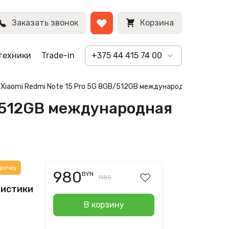
ый)
BYN
Заказать звонок
Корзина
техники
Trade-in
+375 44 415 74 00
) Xiaomi Redmi Note 15 Pro 5G 8GB/512GB международная версия (
B/512GB международная
рочку
980
BYN
1180
ристики
В корзину