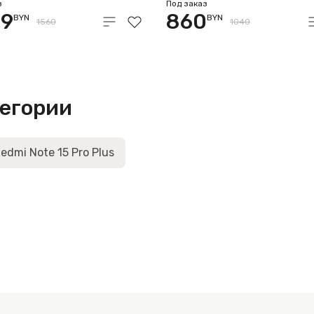
/256GB
12GB/256GB
з
Под заказ
99
860
BYN
BYN
народная версия
международная верси
1560
1040
ый)
(синий)
тегории
edmi Note 15 Pro Plus