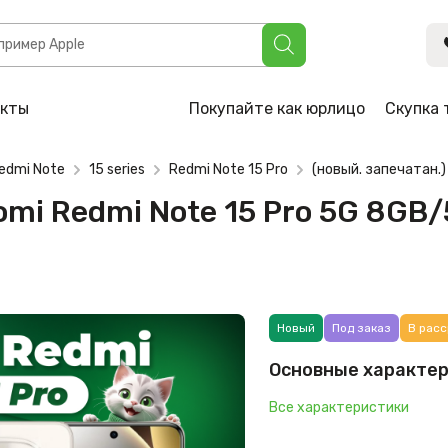
i Note 15 Pro 5G 8GB/512GB международная версия (титанов
акты
Покупайте как юрлицо
Скупка 
edmi Note
15 series
Redmi Note 15 Pro
(новый. запечатан.
aomi Redmi Note 15 Pro 5G 8G
Новый
Под заказ
В расс
Основные характе
Все характеристики