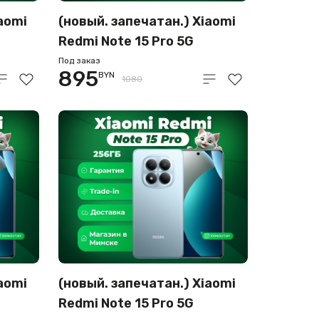
aomi
(новый. запечатан.) Xiaomi
Redmi Note 15 Pro 5G
одная
8GB/256GB международная
Под заказ
895
BYN
версия (черный)
1080
aomi
(новый. запечатан.) Xiaomi
Redmi Note 15 Pro 5G