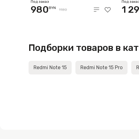
8GB/512GB международная
12GB
Под заказ
Под зака
980
1 2
BYN
версия (синий)
между
1180
(черн
Подборки товаров в ка
Redmi Note 15
Redmi Note 15 Pro
R