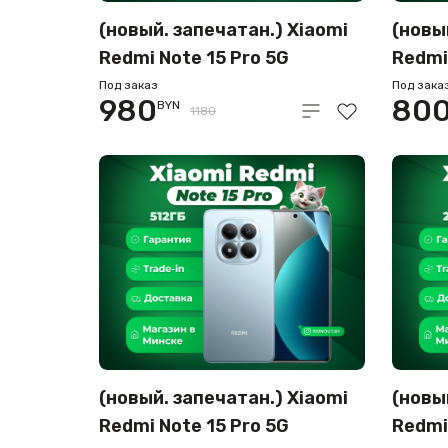
(новый. запечатан.) Xiaomi
(новы
Redmi Note 15 Pro 5G
Redmi
8GB/512GB международная
8GB/
Под заказ
Под зака
980
80
BYN
версия (титановый)
верси
1180
(новый. запечатан.) Xiaomi
(новы
Redmi Note 15 Pro 5G
Redmi