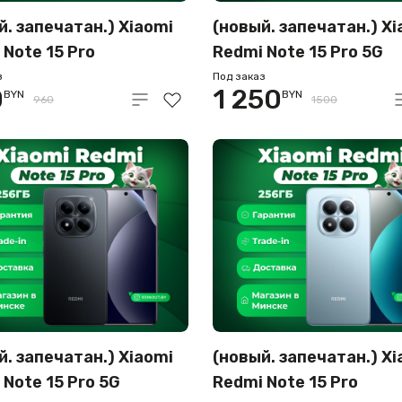
й. запечатан.) Xiaomi
(новый. запечатан.) Xi
 Note 15 Pro
Redmi Note 15 Pro 5G
256GB международная
12GB/512GB междунар
з
Под заказ
0
1 250
BYN
BYN
я (черный металл)
версия (фиолетовый)
960
1500
й. запечатан.) Xiaomi
(новый. запечатан.) Xi
 Note 15 Pro 5G
Redmi Note 15 Pro