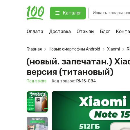
Поиск
(новый. запечатан.) Xiaomi Redm
Каталог
товаров
123 Под заказ
Оплата
Доставка
Отзывы
Блог
Конт
Главная
Новые смартофны Android
Xiaomi
R
(новый. запечатан.) Xi
версия (титановый)
Под заказ
Код товара:
RN15-084