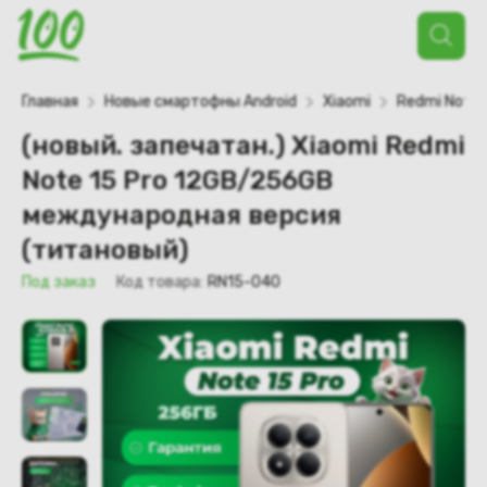
Поиск
товаров
Главная
Новые смартофны Android
Xiaomi
Redmi Note
(новый. запечатан.) Xiaomi Redmi
Note 15 Pro 12GB/256GB
международная версия
(титановый)
Под заказ
Код товара:
RN15-040