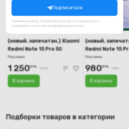
Подписаться
Нажимая кнопку «Подписаться» вы соглашаетесь с
условиями
политики конфиденциальности
(новый. запечатан.) Xiaomi
(новый. запечат
Redmi Note 15 Pro 5G
Redmi Note 15 Pr
12GB/512GB
8GB/512GB
Под заказ
Под заказ
международная версия
международная
1 250
980
BYN
BYN
1500
1180
(титановый)
(фиолетовый)
В корзину
В корзину
Подборки товаров в категории