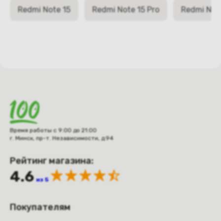
Redmi Note 15
Redmi Note 15 Pro
Redmi Note
Время работы с 9:00 до 21:00
г. Минск, пр-т. Независимости, д.94
Рейтинг магазина:
4.6
из 5
Покупателям