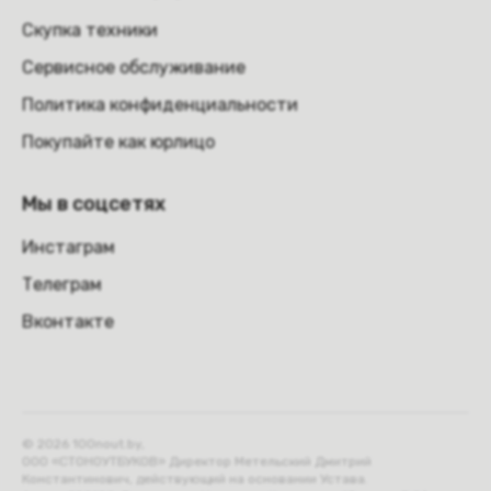
Скупка техники
Сервисное обслуживание
Политика конфиденциальности
Покупайте как юрлицо
Мы в соцсетях
Инстаграм
Телеграм
Вконтакте
© 2026 100nout.by,
ООО «СТОНОУТБУКОВ» Директор Метельский Дмитрий
Константинович, действующий на основании Устава.