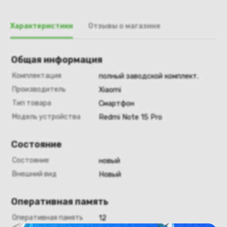
Характеристики
Отзывы о магазине
Общая информация
Комплектация
полный заводской комплект.
Производитель
Xiaomi
Тип товара
Смартфон
Модель устройства
Redmi Note 15 Pro
Состояние
Состояние
новый
Внешний вид
Новый
Оперативная память
Оперативная память
12