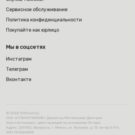
Сервисное обслуживание
Политика конфиденциальности
Покупайте как юрлицо
Мы в соцсетях
Инстаграм
Телеграм
Вконтакте
© 2026 100nout.by,
ООО «СТОНОУТБУКОВ» Директор Метельский Дмитрий
Константинович, действующий на основании Устава.
Адрес: 220100, Беларусь, г. Минск, ул. Кульман, д. 15 литер Б 9/к.
УНП 193664989