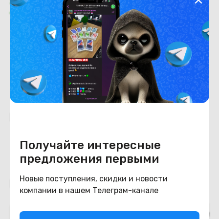
Характеристики
Отзывы о магазине
Состояние
Состояние
новый
Похожие товары
Получайте интересные
предложения первыми
Новые поступления, скидки и новости
Подборки товаров в категории
компании в нашем Телеграм-канале
JBL
Misc
Бытовая техника
Инструме