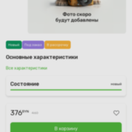
Новый
Под заказ
В рассрочку
Основные характеристики
Все характеристики
Состояние
новый
376
BYN
460
В корзину