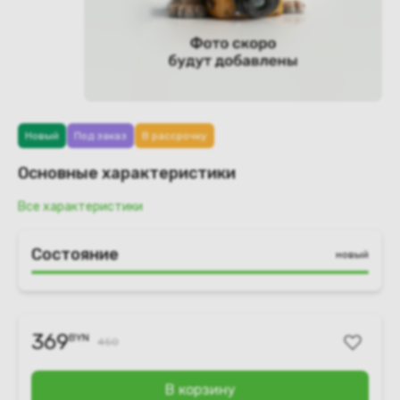
Новый
Под заказ
В рассрочку
Основные характеристики
Все характеристики
Состояние
новый
369
BYN
450
В корзину