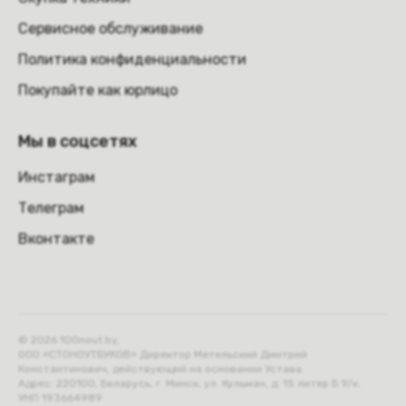
Сервисное обслуживание
Политика конфиденциальности
Покупайте как юрлицо
Мы в соцсетях
Инстаграм
Телеграм
Вконтакте
© 2026 100nout.by,
ООО «СТОНОУТБУКОВ» Директор Метельский Дмитрий
Константинович, действующий на основании Устава.
Адрес: 220100, Беларусь, г. Минск, ул. Кульман, д. 15 литер Б 9/к.
УНП 193664989