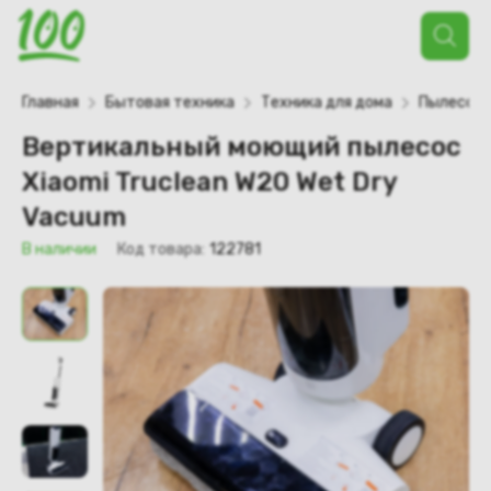
Поиск
товаров
Главная
Бытовая техника
Техника для дома
Пылесос
Вертикальный моющий пылесос
Xiaomi Truclean W20 Wet Dry
Vacuum
В наличии
Код товара:
122781