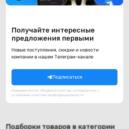
Получайте интересные
предложения первыми
Новые поступления, скидки и новости
Многофункциональный
компании в нашем Телеграм-канале
вакуумный насос WJB WA-
1698
В наличии
75
Подписаться
BYN
90
В корзину
Нажимая кнопку «Подписаться» вы соглашаетесь с
условиями
политики конфиденциальности
Подборки товаров в категории