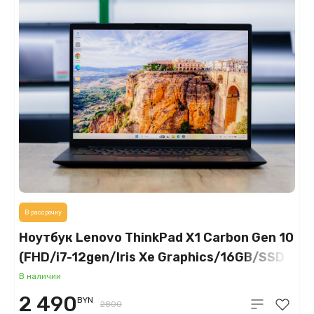
В рассрочку
Ноутбук Lenovo ThinkPad X1 Carbon Gen 10
(FHD/i7-12gen/Iris Xe Graphics/16GB/SSD
512GB)
В наличии
2 490
BYN
2800