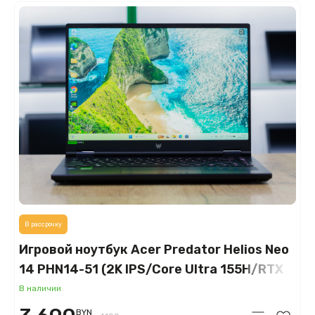
В рассрочку
Игровой ноутбук Acer Predator Helios Neo
14 PHN14-51 (2K IPS/Core Ultra 155H/RTX
4070 8GB/16GB/SSD 1TB)
В наличии
BYN