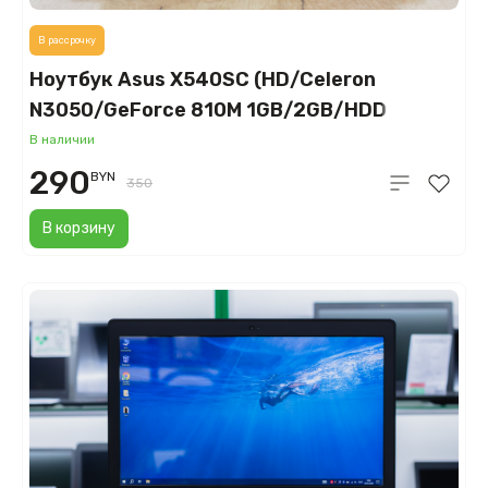
В рассрочку
Ноутбук Asus X540SC (HD/Celeron
N3050/GeForce 810M 1GB/2GB/HDD
500GB)
В наличии
290
BYN
350
В корзину