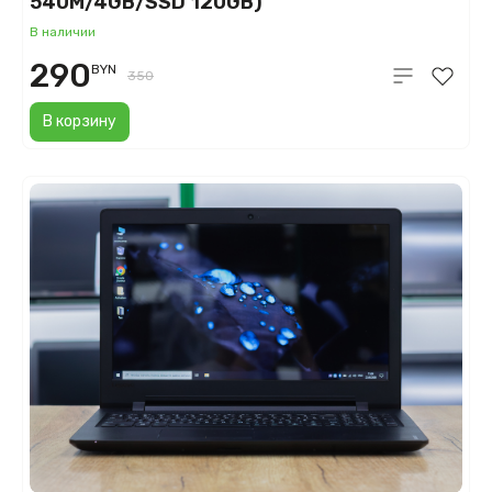
540M/4GB/SSD 120GB)
В наличии
290
BYN
350
В корзину