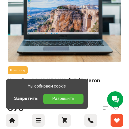
В рассрочку
Ноутбук ASUS X541NA (HD/Celeron
Мы собираем cookie
N3350/4GB/HDD 1TB)
В наличии
Запретить
Разрешить
390
BYN
450
В корзину