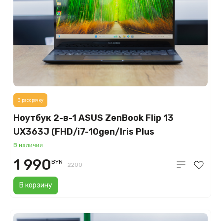
В рассрочку
Ноутбук 2-в-1 ASUS ZenBook Flip 13
UX363J (FHD/i7-10gen/Iris Plus
Graphics/16GB/SSD 512GB)
В наличии
1 990
BYN
2200
В корзину