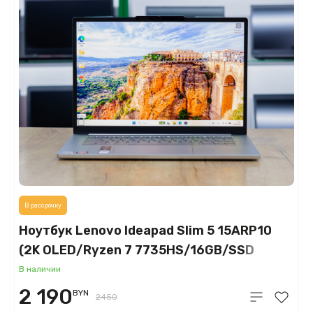
В рассрочку
Ноутбук Lenovo Ideapad Slim 5 15ARP10
(2K OLED/Ryzen 7 7735HS/16GB/SSD
512GB)
В наличии
2 190
BYN
2450