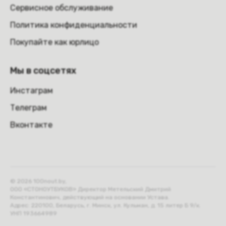
Сервисное обслуживание
Политика конфиденциальности
Покупайте как юрлицо
Мы в соцсетях
Инстаграм
Телеграм
Вконтакте
© 2026 100nout.by,
ООО «СТОНОУТБУКОВ» Директор Метельский Дмитрий
Константинович, действующий на основании Устава.
Адрес: 220100, Беларусь, г. Минск, ул. Кульман, д. 15 литер Б 9/к.
УНП 193664989