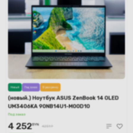
Новый
Под заказ
В рассрочку
(новый.) Ноутбук ASUS ZenBook 14 OLED
UM3406KA 90NB14U1-M00D10
Под заказ
4 252
BYN
4251.9