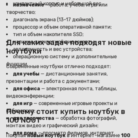
компактный корпус и небольшой вес.
назначение
— работа, учеба, игры или
творчество;
диагональ экрана (13–17 дюймов);
процессор и объем оперативной памяти;
тип и объем накопителя SSD;
Для каких задач подходят новые
наличие дискретной видеокарты;
автономность и вес устройства;
ноутбуки
операционную систему и дополнительные
функции.
Современные ноутбуки отлично подходят:
для учебы
— дистанционные занятия,
презентации и работа с документами;
для офиса
— электронная почта, таблицы,
видеоконференции;
для игр
— современные игровые проекты и
Почему стоит купить ноутбук в
киберспорт;
для творчества
— обработка фотографий,
100 NOUT
монтаж видео и графический дизайн;
для дома
— просмотр фильмов, интернет,
Покупая
новый ноутбук
в интернет-магазине
100