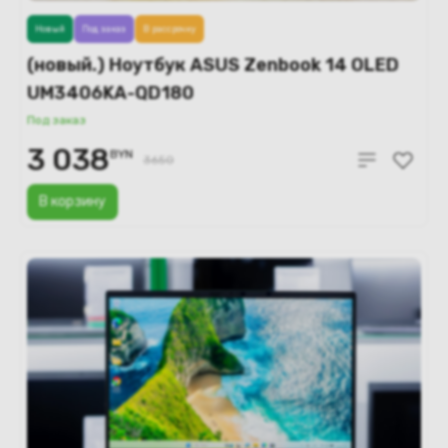
Новый
Под заказ
В рассрочку
(новый.) Ноутбук ASUS Zenbook 14 OLED
UM3406KA-QD180
Под заказ
3 038
BYN
3650
В корзину