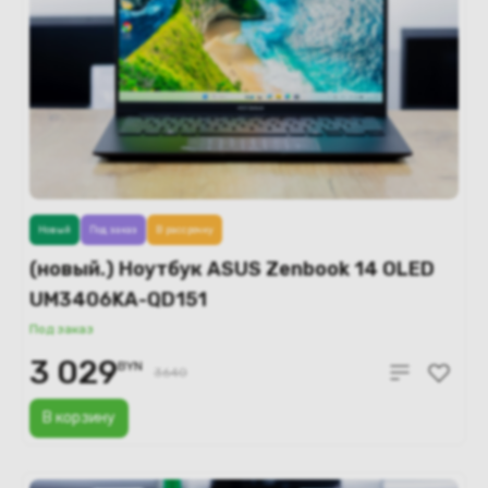
Новый
Под заказ
В рассрочку
(новый.) Ноутбук ASUS Zenbook 14 OLED
UM3406KA-QD151
Под заказ
3 029
BYN
3640
В корзину