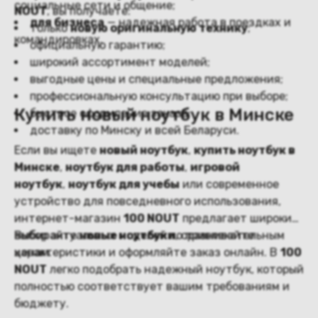
социальные сети и общение;
NOUT
, вы получаете:
для бизнеса
— надежная работа в поездках и
только
новую оригинальную технику
;
командировках.
официальную гарантию;
широкий ассортимент моделей;
выгодные цены и специальные предложения;
профессиональную консультацию при выборе;
Купить новый ноутбук в Минске
быстрое оформление заказа;
доставку по Минску и всей Беларуси.
Если вы ищете
новый ноутбук
,
купить ноутбук в
Минске
,
ноутбук для работы
,
игровой
ноутбук
,
ноутбук для учебы
или современное
устройство для повседневного использования,
интернет-магазин
100 NOUT
предлагает широкий
выбор актуальных моделей по привлекательным
Выбирайте
новые ноутбуки
, сравнивайте
ценам.
характеристики и оформляйте заказ онлайн. В
100
NOUT
легко подобрать надежный ноутбук, который
полностью соответствует вашим требованиям и
бюджету.