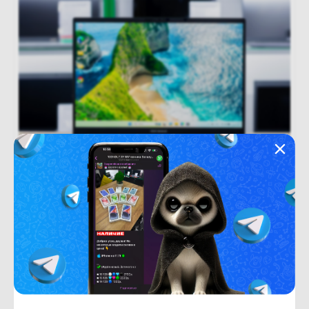
Новый
Под заказ
В рассрочку
(новый.) Ноутбук ASUS Zenbook 14 OLED
UM3406KA-QD212
Под заказ
3 750
BYN
4500