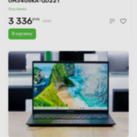
UM3406KA-QD221
Под заказ
3 336
BYN
4010
В корзину