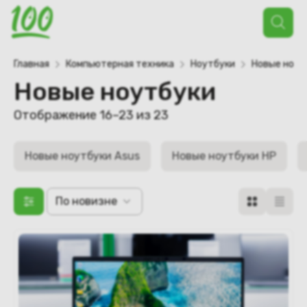
Поиск
товаров
Главная
Компьютерная техника
Ноутбуки
Новые ноут
Новые ноутбуки
Сортировка:
Отображение 16–23 из 23
самые
недавние
Новые ноутбуки Asus
Новые ноутбуки HP
По новизне