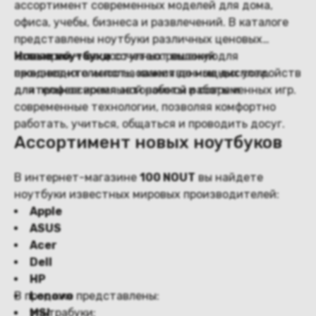
ассортимент современных моделей для дома,
офиса, учебы, бизнеса и развлечений. В каталоге
представлены ноутбуки различных ценовых
категорий — от доступных решений для
Новые ноутбуки
сочетают высокую
ежедневного использования до мощных устройств
производительность, качественные дисплеи,
для профессиональной работы и современных игр.
длительное время автономной работы и
современные технологии, позволяя комфортно
работать, учиться, общаться и проводить досуг.
Ассортимент новых ноутбуков
В интернет-магазине
100 NOUT
вы найдете
ноутбуки известных мировых производителей:
Apple
ASUS
Acer
Dell
HP
В продаже представлены:
Lenovo
MSI
ультрабуки;