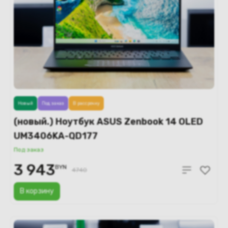
Новый
Под заказ
В рассрочку
(новый.) Ноутбук ASUS Zenbook 14 OLED
UM3406KA-QD177
Под заказ
3 943
BYN
4740
В корзину