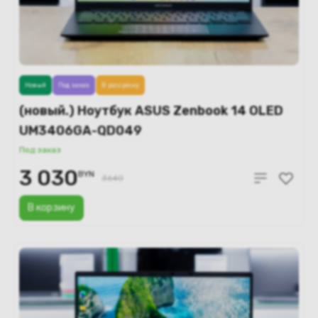
Новый
Под заказ
В рассрочку
(новый.) Ноутбук ASUS Zenbook 14 OLED
UM3406GA-QD049
Под заказ
3 030
BYN
3640
В корзину