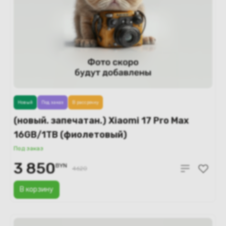
Новый
Под заказ
В рассрочку
(новый. запечатан.) Xiaomi 17 Pro Max
16GB/1TB (фиолетовый)
Под заказ
3 850
BYN
4620
В корзину