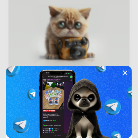
Новый
Под заказ
В рассрочку
(новый. запечатан.) Xiaomi 17 Pro Max
16GB/512GB (белый)
Под заказ
3 380
BYN
4060