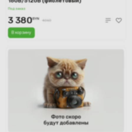
16GB/512GB (фиолетовый)
Под заказ
3 380
BYN
4060
В корзину