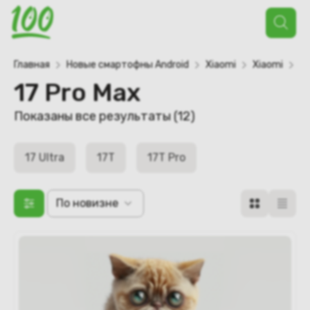
Поиск
товаров
Главная
Новые смартофны Android
Xiaomi
Xiaomi
Xi
17 Pro Max
Сортировка:
Показаны все результаты (12)
самые
недавние
17 Ultra
17T
17T Pro
По новизне