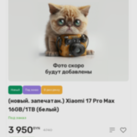
Новый
Под заказ
В рассрочку
(новый. запечатан.) Xiaomi 17 Pro Max
16GB/1TB (белый)
Под заказ
3 950
BYN
4740