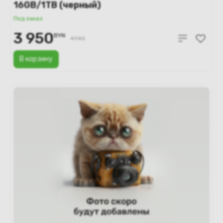
16GB/1TB (черный)
Под заказ
3 950
BYN
4740
В корзину