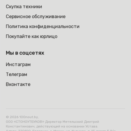
Скупка техники
Сервисное обслуживание
Политика конфиденциальности
Покупайте как юрлицо
Мы в соцсетях
Инстаграм
Телеграм
Вконтакте
© 2026 100nout.by,
ООО «СТОНОУТБУКОВ» Директор Метельский Дмитрий
Константинович, действующий на основании Устава.
Адрес: 220100, Беларусь, г. Минск, ул. Кульман, д. 15 литер Б 9/к.