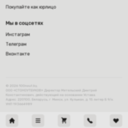
Покупайте как юрлицо
Мы в соцсетях
Инстаграм
Телеграм
Вконтакте
© 2026 100nout.by,
ООО «СТОНОУТБУКОВ» Директор Метельский Дмитрий
Константинович, действующий на основании Устава.
Адрес: 220100, Беларусь, г. Минск, ул. Кульман, д. 15 литер Б 9/к.
УНП 193664989