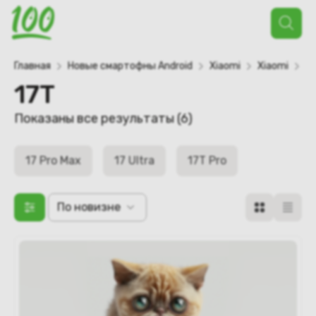
Поиск
товаров
Главная
Новые смартофны Android
Xiaomi
Xiaomi
Xi
17T
Сортировка:
Показаны все результаты (6)
самые
недавние
17 Pro Max
17 Ultra
17T Pro
По новизне