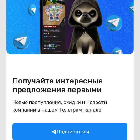
Новый
В рассрочку
(новый. запечатан.) Xiaomi 17T
12GB/512GB международная версия
(голубой)
В наличии
1 750
BYN
2100
В корзину
Получайте интересные
предложения первыми
Новые поступления, скидки и новости
компании в нашем Телеграм-канале
Подписаться