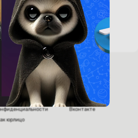
ругое.
 информация
Мы в соцсетях
ники
Инстаграм
обслуживание
Телеграм
онфиденциальности
Вконтакте
как юрлицо