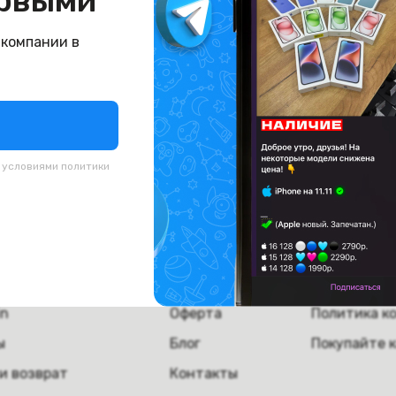
рвыми
буйте вернуться назад или поищите что-нибудь д
 компании в
На главную
с условиями
политики
пателям
Компания
Полезная
а
О компании
Скупка тех
ка и самовывоз
Вакансии
Сервисное 
in
Оферта
Политика к
ы
Блог
Покупайте 
и возврат
Контакты