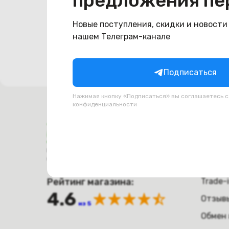
предложения пе
Попро
Новые поступления, скидки и новости
нашем Телеграм-канале
Подписаться
Нажимая кнопку «Подписаться» вы соглашаетесь 
конфиденциальности
Поку
Оплат
Время работы с 9:00 до 21:00
г. Минск, пр-т. Независимости, д.94
Достав
Рейтинг магазина:
Trade-
4.6
Отзыв
из 5
Обмен 