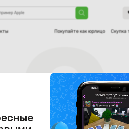
акты
Покупайте как юрлицо
Скупка 
ресные
Страница не найдена