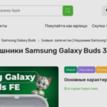
sung Galaxy Buds 3 FE (серый)
акты
Покупайте как юрлицо
Скупка 
Samsung Galaxy Buds
(новые. запечатан.) Наушники Samsung G
ушники Samsung Galaxy Buds 3
Новый
Под заказ
В расс
Основные характе
Все характеристики