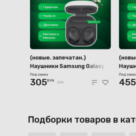
(новые. запечатан.)
(новы
Наушники Samsung Galaxy
Наушн
Buds FE (графитовый)
Buds 
Под заказ
Под зака
305
455
BYN
370
Подборки товаров в ка