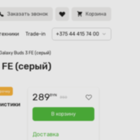
BYN
Заказать звонок
Корзина
техники
Trade-in
+375 44 415 74 00
alaxy Buds 3 FE (серый)
 FE (серый)
рочку
289
BYN
350
ристики
В корзину
Доставка