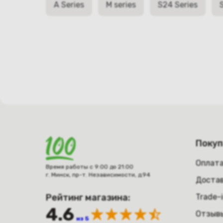
A Series
M series
S24 Series
Поку
Оплат
Время работы с 9:00 до 21:00
г. Минск, пр-т. Независимости, д.94
Достав
Рейтинг магазина:
Trade-
4.6
Отзыв
из 5