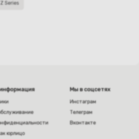
Z Series
 информация
Мы в соцсетях
ники
Инстаграм
обслуживание
Телеграм
онфиденциальности
Вконтакте
как юрлицо