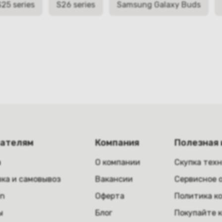
S25 series
S26 series
Samsung Galaxy Buds
пателям
Компания
Полезная
а
О компании
Скупка тех
ка и самовывоз
Вакансии
Сервисное 
in
Оферта
Политика к
ы
Блог
Покупайте 