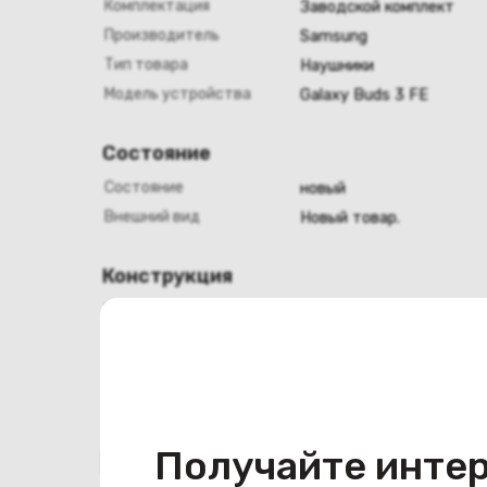
Комплектация
Заводской комплект
Производитель
Samsung
Тип товара
Наушники
Модель устройства
Galaxy Buds 3 FE
Состояние
Состояние
новый
Внешний вид
Новый товар.
Конструкция
Цвет
серый
Получайте инте
Похожие товары