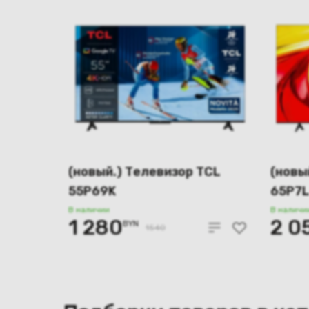
(новый.) Телевизор TCL
(новы
55P69K
65P7
В наличии
В наличи
1 280
2 0
BYN
1540