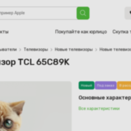
65C89K
акты
Покупайте как юрлицо
Скупка 
рыватели
Телевизоры
Новые телевизоры
Новые телевиз
изор TCL 65C89K
Новый
Под заказ
В расс
Основные характе
Все характеристики