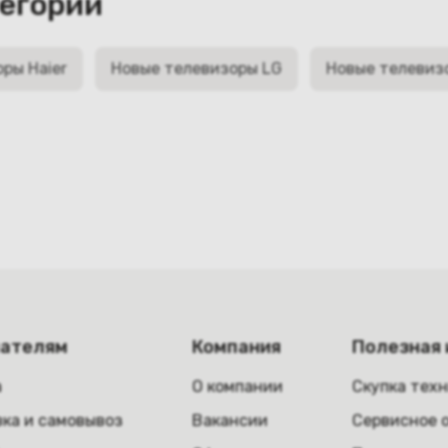
тегории
ры Haier
Новые телевизоры LG
Новые телевиз
пателям
Компания
Полезная
а
О компании
Скупка тех
ка и самовывоз
Вакансии
Сервисное 