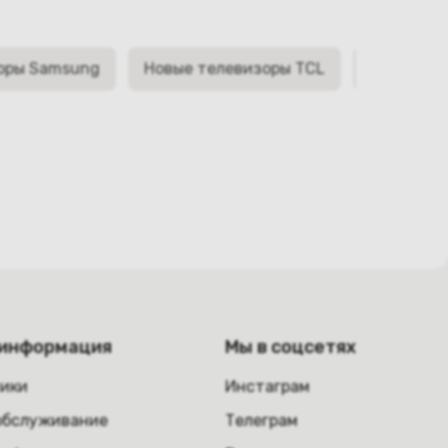
оры Samsung
Новые телевизоры TCL
Новые те
 информация
Мы в соцсетях
ники
Инстаграм
обслуживание
Телеграм