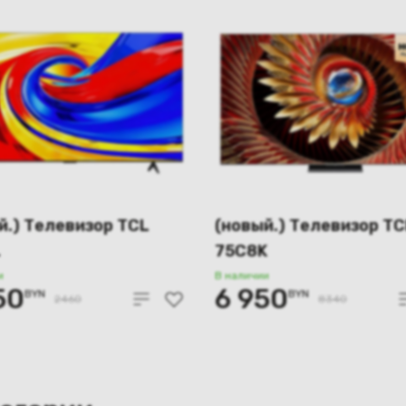
й.) Телевизор TCL
(новый.) Телевизор TC
L
75C8K
и
В наличии
50
6 950
BYN
BYN
2460
8340