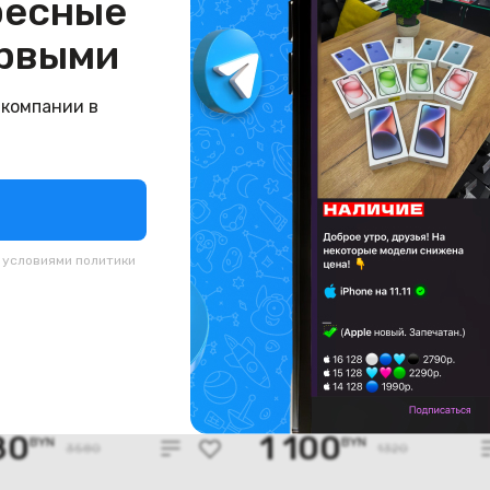
ресные
рвыми
 компании в
с условиями
политики
й.) Телевизор TCL
(новый.) Телевизор TC
L
43QLED780K
и
В наличии
80
1 100
BYN
BYN
3580
1320