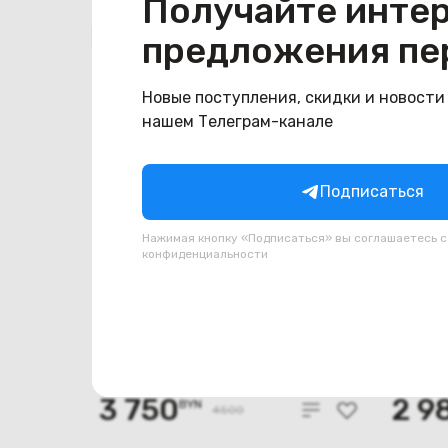
Получайте инте
Похожие товары
предложения пе
Новые поступления, скидки и новости
нашем Телеграм-канале
Подписаться
Нажимая кнопку «Подписаться» вы соглашаетесь 
конфиденциальности
(Новый) MiniLED телевизор
(новы
TCL 65C7K
75P8
В наличии
В наличи
3 750
2 9
BYN
4500