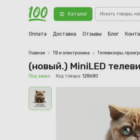
Поиск
(новый.) MiniLED телевизор TCL 
Каталог
товаров
123 Под заказ
Оплата
Доставка
Отзывы
Блог
Конт
Главная
ТВ и электроника
Телевизоры, проиг
(новый.) MiniLED телев
Под заказ
Код товара:
128680