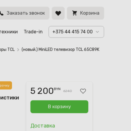
BYN
Заказать звонок
Корзина
техники
Trade-in
+375 44 415 74 00
оры TCL
(новый.) MiniLED телевизор TCL 65C89K
рочку
5 200
BYN
6240
ристики
В корзину
Доставка