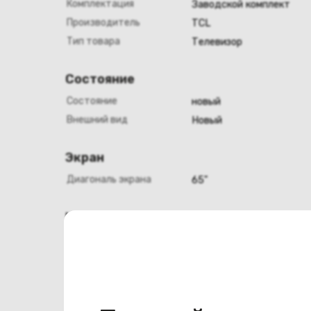
Комплектация
Заводской комплект
Производитель
TCL
Тип товара
Телевизор
Состояние
Состояние
новый
Внешний вид
Новый
Экран
Диагональ экрана
65"
Конструкция
Цвет
черный