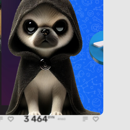
L
(новый.) Телевизор TCL
55C8L
В наличии
3 464
BYN
4160