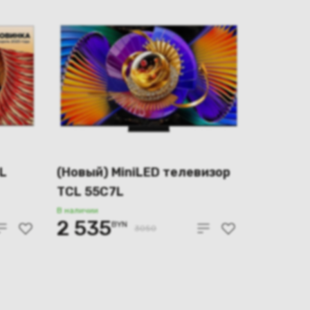
L
(Новый) MiniLED телевизор
TCL 55C7L
В наличии
2 535
BYN
3050