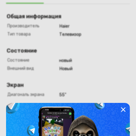
Общая информация
Производитель
Haier
Тип товара
Телевизор
Состояние
Состояние
новый
Внешний вид
Новый
Экран
Диагональ экрана
55"
Конструкция
Цвет
серебристый