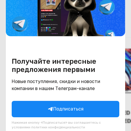
Похожие товары
Получайте интересные
предложения первыми
Новые поступления, скидки и новости
компании в нашем Телеграм-канале
Подписаться
(Новый) Телевизор Haier
(Новый) MiniLED
50 Smart TV AX PRO
Haier 75 Mini LED
Нажимая кнопку «Подписаться» вы соглашаетесь с
условиями
политики конфиденциальности
В наличии
В наличии