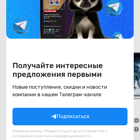
Похожие товары
Получайте интересные
предложения первыми
Новые поступления, скидки и новости
компании в нашем Телеграм-канале
Подписаться
(Новый) Телевизор Haier
(Новый) MiniLED
50 Smart TV AX PRO
Haier 55 MiniLED
Нажимая кнопку «Подписаться» вы соглашаетесь с
условиями
политики конфиденциальности
В наличии
В наличии