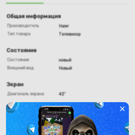
Общая информация
Производитель
Haier
Тип товара
Телевизор
Состояние
Состояние
новый
Внешний вид
Новый
Экран
Диагональ экрана
43"
Конструкция
Цвет
черный/серебристый