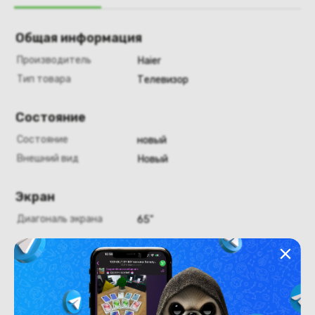
Общая информация
Производитель
Haier
Тип товара
Телевизор
Состояние
Состояние
новый
Внешний вид
Новый
Экран
Диагональ экрана
65"
Конструкция
Цвет
чёрный/серый