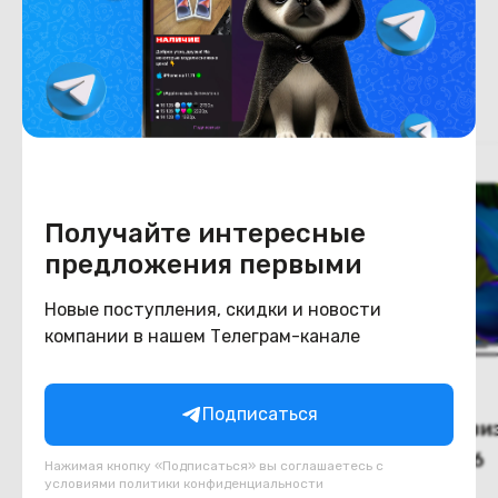
Похожие товары
Получайте интересные
предложения первыми
Новые поступления, скидки и новости
компании в нашем Телеграм-канале
Подписаться
(Новый) Телевизор Haier
(Новый) Телевиз
75 Smart TV S2 Pro
65 Smart TV S6
Нажимая кнопку «Подписаться» вы соглашаетесь с
условиями
политики конфиденциальности
В наличии
В наличии