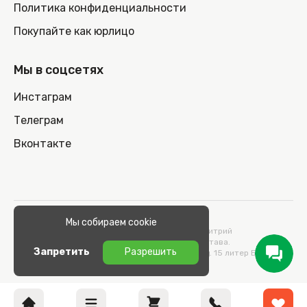
Политика конфиденциальности
Покупайте как юрлицо
Мы в соцсетях
Инстаграм
Телеграм
Вконтакте
© 2026 100nout.by,
Мы собираем cookie
ООО «СТОНОУТБУКОВ» Директор Метельский Дмитрий
Константинович, действующий на основании Устава.
Запретить
Разрешить
Адрес: 220100, Беларусь, г. Минск, ул. Кульман, д. 15 литер Б 9/к.
УНП 193664989