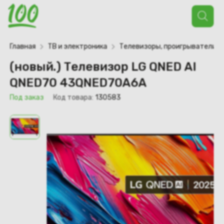
Поиск
товаров
Главная
ТВ и электроника
Телевизоры, проигрыватели
(новый.) Телевизор LG QNED AI
QNED70 43QNED70A6A
Под заказ
Код товара:
130583