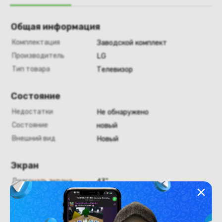
Общая информация
Комплектация
Заводской комплект
Производитель
LG
Тип товара
Телевизор
Состояние
Недостатки
Не обнаружено
Состояние
новый
Внешний вид
Новый
Экран
Диагональ экрана
43"
Конструкция