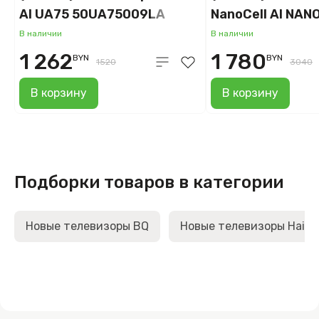
AI UA75 50UA75009LA
NanoCell AI NAN
50NANO80A6B
В наличии
В наличии
1 262
1 780
BYN
BYN
1520
3040
В корзину
В корзину
Подборки товаров в категории
Новые телевизоры BQ
Новые телевизоры Haier