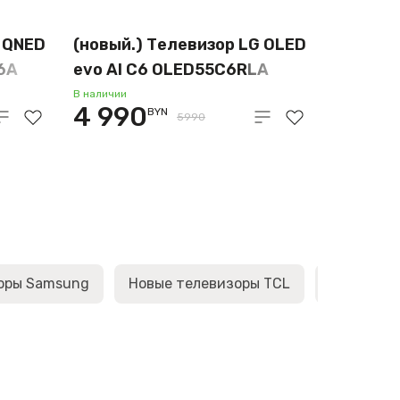
G QNED
(новый.) Телевизор LG OLED
6A
evo AI C6 OLED55C6RLA
В наличии
4 990
BYN
5990
оры Samsung
Новые телевизоры TCL
Новые те