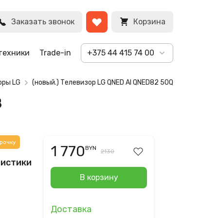
BYN
Заказать звонок
Корзина
техники
Trade-in
+375 44 415 74 00
оры LG
(новый.) Телевизор LG QNED AI QNED82 50QNED82A6B
B
рочку
1 770
BYN
2130
ристики
В корзину
Доставка