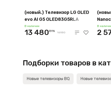
(новый.) Телевизор LG OLED
(новы
evo AI G5 OLED83G5RLA
Nanoc
65NA
В наличии
В наличи
13 480
2 5
BYN
16180
Подборки товаров в ка
Новые телевизоры BQ
Новые телевизо