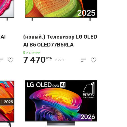
 AI
(новый.) Телевизор LG OLED
AI B5 OLED77B5RLA
В наличии
7 470
BYN
8970