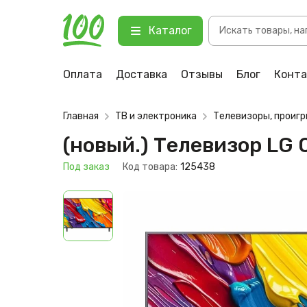
Поиск
(новый.) Телевизор LG QNED AI 
Каталог
товаров
123 Под заказ
Оплата
Доставка
Отзывы
Блог
Конт
Главная
ТВ и электроника
Телевизоры, проиг
(новый.) Телевизор LG
Под заказ
Код товара:
125438