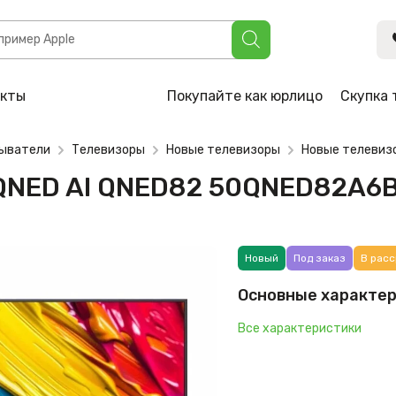
QNED82 50QNED82A6B
акты
Покупайте как юрлицо
Скупка 
рыватели
Телевизоры
Новые телевизоры
Новые телевиз
 QNED AI QNED82 50QNED82A6
Новый
Под заказ
В расс
Основные характе
Все характеристики