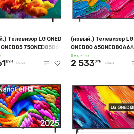
й.) Телевизор LG QNED
(новый.) Телевизор LG
I QNED85 75QNED85B6C
QNED80 65QNED80A6A
и
В наличии
61
2 533
BYN
BYN
5960
3040