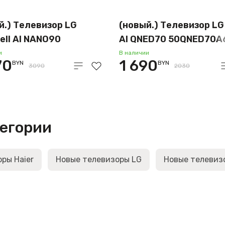
й.) Телевизор LG
(новый.) Телевизор L
ell AI NANO90
AI QNED70 50QNED70A
NO90A6B
и
В наличии
70
1 690
BYN
BYN
3090
2030
тегории
ры Haier
Новые телевизоры LG
Новые телевиз