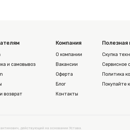
пателям
Компания
Полезная
а
О компании
Скупка тех
ка и самовывоз
Вакансии
Сервисное 
in
Оферта
Политика к
ы
Блог
Покупайте 
и возврат
Контакты
нтинович, действующий на основании Устава.