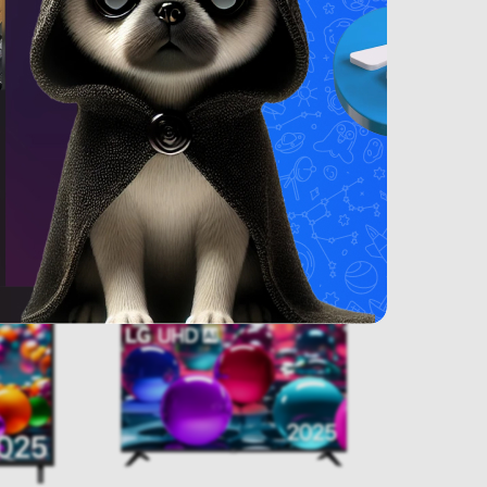
G QNED
(новый.) Телевизор LG OLED
6A
C5 OLED65C5RLA
В наличии
4 990
BYN
5990