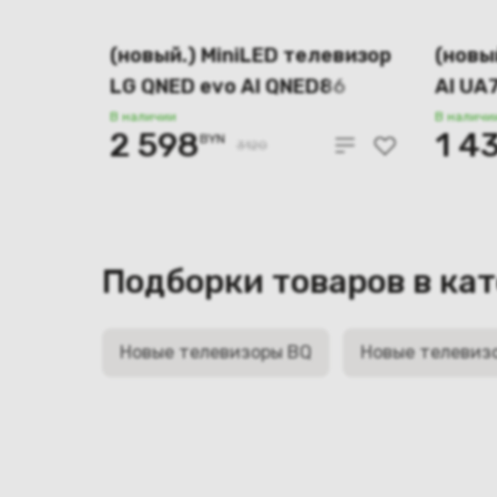
(новый.) MiniLED телевизор
(новы
LG QNED evo AI QNED86
AI UA
55QNED86A6A
В наличии
В наличи
2 598
1 4
BYN
3120
Подборки товаров в ка
Новые телевизоры BQ
Новые телевизо