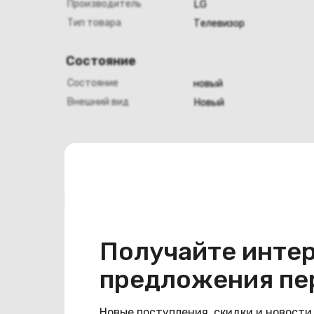
Производитель
LG
Тип товара
Телевизор
Состояние
Состояние
новый
Внешний вид
Новый
Похожие товары
Получайте инте
предложения пе
Новые поступления, скидки и новости