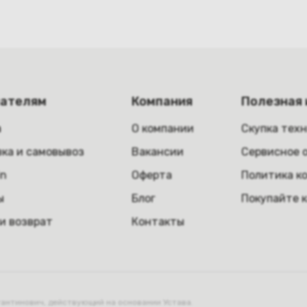
пателям
Компания
Полезная
а
О компании
Скупка тех
ка и самовывоз
Вакансии
Сервисное 
in
Оферта
Политика к
ы
Блог
Покупайте 
и возврат
Контакты
нтинович, действующий на основании Устава.