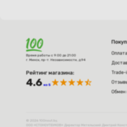
Поку
Оплат
Время работы с 9:00 до 21:00
г. Минск, пр-т. Независимости, д.94
Достав
Рейтинг магазина:
Trade-
4.6
Отзыв
из 5
Обмен 
© 2026 100nout.by,
ООО «СТОНОУТБУКОВ» Директор Метельский Дмитрий Конста