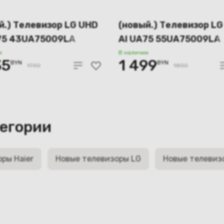
й.) Телевизор LG UHD
(новый.) Телевизор L
75 43UA75009LA
AI UA75 55UA75009LA
и
В наличии
35
1 499
BYN
BYN
1730
1800
тегории
ры Haier
Новые телевизоры LG
Новые телевиз