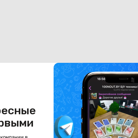
ресные
рвыми
 компании в