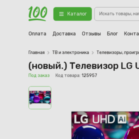
Поиск
(новый.) Телевизор LG UHD AI UA
Каталог
товаров
123 Под заказ
Оплата
Доставка
Отзывы
Блог
Конт
Главная
ТВ и электроника
Телевизоры, проиг
(новый.) Телевизор LG
Под заказ
Код товара:
125957