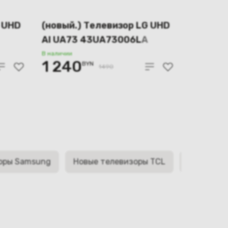
G UHD
(новый.) Телевизор LG UHD
AI UA73 43UA73006LA
В наличии
1 240
BYN
1490
оры Samsung
Новые телевизоры TCL
Новые те