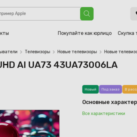
73 43UA73006LA
акты
Покупайте как юрлицо
Скупка 
рыватели
Телевизоры
Новые телевизоры
Новые телевиз
 UHD AI UA73 43UA73006LA
Новый
Под заказ
В расс
Основные характе
Все характеристики