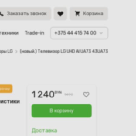
BYN
Заказать звонок
Корзина
техники
Trade-in
+375 44 415 74 00
оры LG
(новый.) Телевизор LG UHD AI UA73 43UA73006LA
рочку
1 240
BYN
1490
ристики
В корзину
Доставка