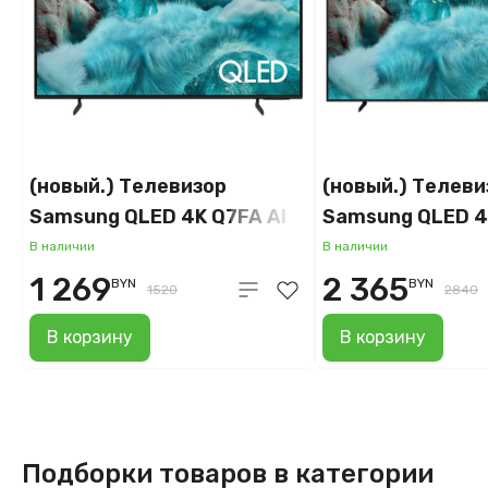
(новый.) Телевизор
(новый.) Телеви
Samsung QLED 4K Q7FA AI
Samsung QLED 4
QE43Q7FAAUXRU
QE65Q7FAAUXR
В наличии
В наличии
1 269
2 365
BYN
BYN
1520
2840
В корзину
В корзину
Подборки товаров в категории