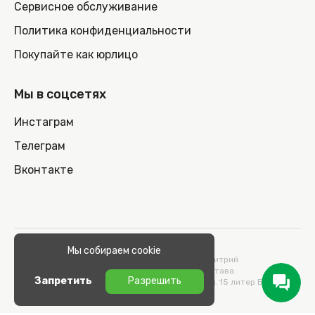
Сервисное обслуживание
Политика конфиденциальности
Покупайте как юрлицо
Мы в соцсетях
Инстаграм
Телеграм
Вконтакте
© 2026 100nout.by,
Мы собираем cookie
ООО «СТОНОУТБУКОВ» Директор Метельский Дмитрий
Константинович, действующий на основании Устава.
Запретить
Разрешить
Адрес: 220100, Беларусь, г. Минск, ул. Кульман, д. 15 литер Б 9/к.
УНП 193664989