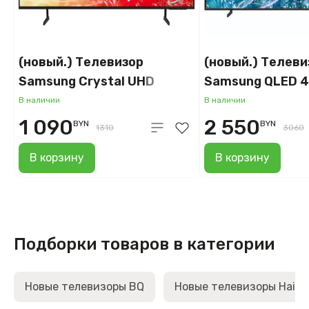
(новый.) Телевизор
(новый.) Телеви
Samsung Crystal UHD
Samsung QLED 4
DU7100 UE43DU7100UXRU
QE55Q60DAUXR
В наличии
В наличии
1 090
2 550
BYN
BYN
1310
3060
В корзину
В корзину
Подборки товаров в категории
Новые телевизоры BQ
Новые телевизоры Haier