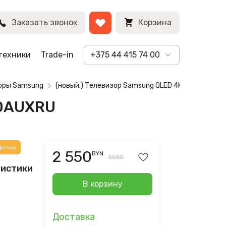
BYN
Заказать звонок
Корзина
техники
Trade-in
+375 44 415 74 00
оры Samsung
(новый.) Телевизор Samsung QLED 4K Q60D QE5
0DAUXRU
рочку
2 550
BYN
3060
ристики
В корзину
Доставка