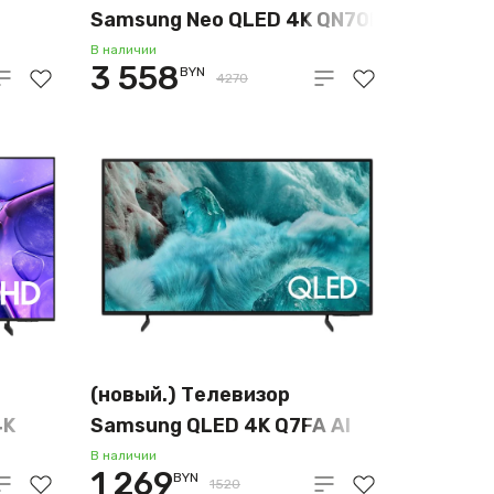
Samsung Neo QLED 4K QN70F
UXRU
AI QE65QN70FAUXRU
В наличии
3 558
BYN
4270
(новый.) Телевизор
4K
Samsung QLED 4K Q7FA AI
XRU
QE43Q7FAAUXRU
В наличии
1 269
BYN
1520