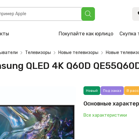
ED 4K Q60D QE55Q60DAUXRU
акты
Покупайте как юрлицо
Скупка 
рыватели
Телевизоры
Новые телевизоры
Новые телевиз
amsung QLED 4K Q60D QE55Q6
Новый
Под заказ
В расс
Основные характе
Все характеристики