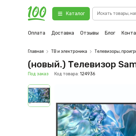
Поиск
(новый.) Телевизор Samsung QL
Каталог
товаров
123 Под заказ
Оплата
Доставка
Отзывы
Блог
Конт
Главная
ТВ и электроника
Телевизоры, проиг
(новый.) Телевизор S
Под заказ
Код товара:
124936