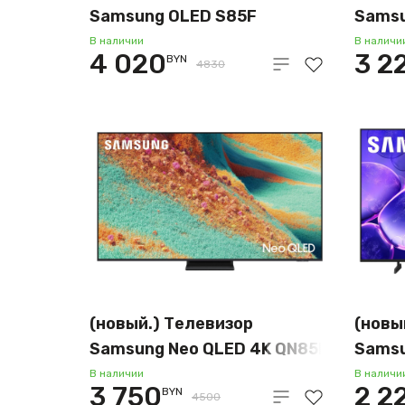
Samsung OLED S85F
Samsu
QE55S85FAEXRU
AI Q
В наличии
В наличи
4 020
3 2
BYN
4830
(новый.) Телевизор
(новы
Samsung Neo QLED 4K QN85F
Samsu
QE55QN85FAUXCE
U800
В наличии
В наличи
3 750
2 2
BYN
4500