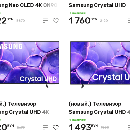
ng Neo QLED 4K QN90F
Samsung Crystal UHD
E43QN90FAUXRU
DU8000 UE50DU8000
и
В наличии
22
1 760
BYN
BYN
3870
2120
й.) Телевизор
(новый.) Телевизор
ng Crystal UHD 4K
Samsung Crystal UHD 
0F UE65U8000FUXRU
U8000F UE55U8000FU
и
В наличии
20
1 493
BYN
BYN
2670
1800