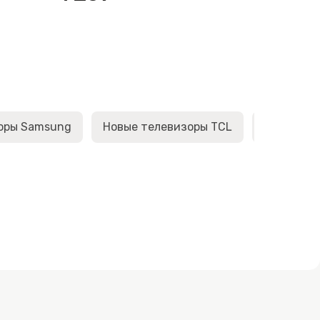
оры Samsung
Новые телевизоры TCL
Новые те