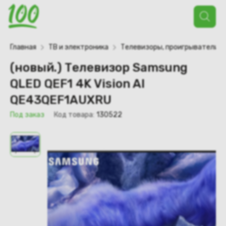
Поиск
товаров
Главная
ТВ и электроника
Телевизоры, проигрыватели
(новый.) Телевизор Samsung
QLED QEF1 4K Vision AI
QE43QEF1AUXRU
Под заказ
Код товара:
130522