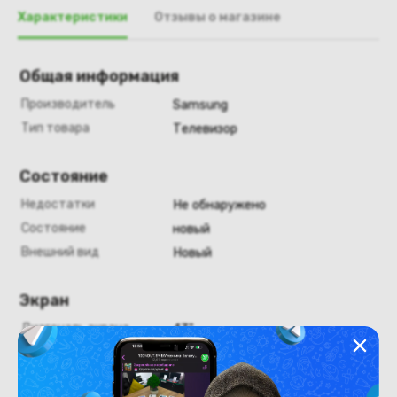
Характеристики
Отзывы о магазине
Общая информация
Производитель
Samsung
Тип товара
Телевизор
Состояние
Недостатки
Не обнаружено
Состояние
новый
Внешний вид
Новый
Экран
Диагональ экрана
43"
Конструкция