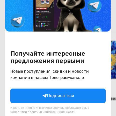
Похожие товары
Получайте интересные
предложения первыми
Новые поступления, скидки и новости
компании в нашем Телеграм-канале
Подписаться
(новый.) Телевизор TCL
(новый.) Телеви
65P7L
75P8L
Нажимая кнопку «Подписаться» вы соглашаетесь с
условиями
политики конфиденциальности
В наличии
В наличии