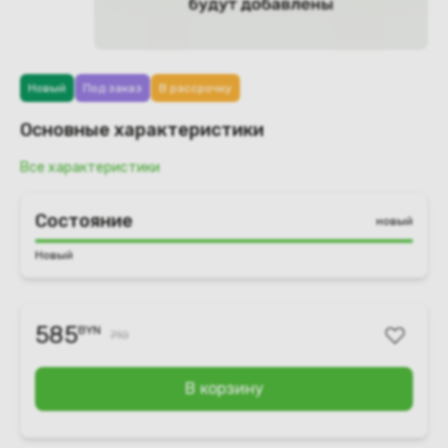
Новый
Под заказ
В рассрочку
Основные характеристики
Все характеристики
Состояние
новый
Новый
585
BYN
710
В корзину