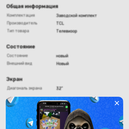
Общая информация
Комплектация
Заводской комплект
Производитель
TCL
Тип товара
Телевизор
Состояние
Состояние
новый
Внешний вид
Новый
Экран
Диагональ экрана
32"
Конструкция
Цвет
черный