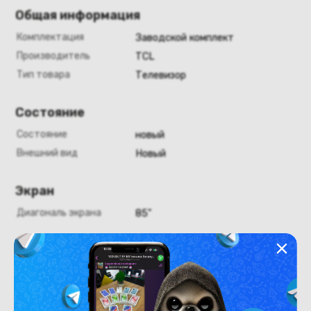
Общая информация
Комплектация
Заводской комплект
Производитель
TCL
Тип товара
Телевизор
Состояние
Состояние
новый
Внешний вид
Новый
Экран
Диагональ экрана
85"
Конструкция
Цвет
черный