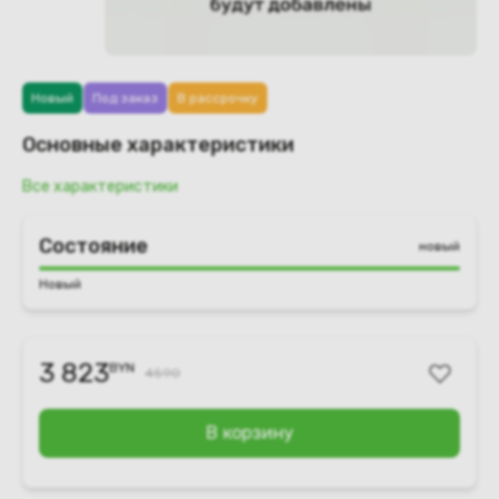
Новый
Под заказ
В рассрочку
Основные характеристики
Все характеристики
Состояние
новый
Новый
3 823
BYN
4590
В корзину