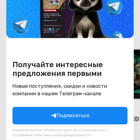
Похожие товары
Получайте интересные
предложения первыми
Новые поступления, скидки и новости
компании в нашем Телеграм-канале
Подписаться
(Новый) MiniLED телевизор
(Новый) MiniLED
TCL 55C7L
TCL 65C7K
Нажимая кнопку «Подписаться» вы соглашаетесь с
условиями
политики конфиденциальности
В наличии
В наличии