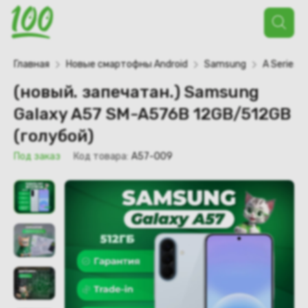
Поиск
товаров
Главная
Новые смартофны Android
Samsung
A Series
(новый. запечатан.) Samsung
Galaxy A57 SM-A576B 12GB/512GB
(голубой)
Под заказ
Код товара:
A57-009