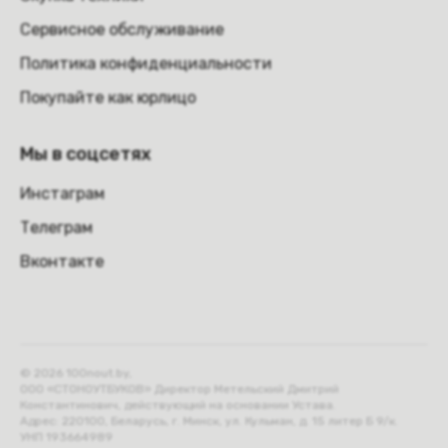
Сервисное обслуживание
Политика конфиденциальности
Покупайте как юрлицо
Мы в соцсетях
Инстаграм
Телеграм
Вконтакте
© 2026 100nout.by,
ООО «СТОНОУТБУКОВ» Директор Метельский Дмитрий
Константинович, действующий на основании Устава.
Адрес: 220100, Беларусь, г. Минск, ул. Кульман, д. 15 литер Б 9/к.
УНП 193664989