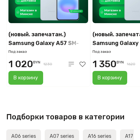
(новый. запечатан.)
(новый. запечат
Samsung Galaxy A57 SM-
Samsung Galaxy
A576B 8GB/128GB
A576B 12GB/51
Под заказ
Под заказ
(голубой)
(голубой)
1 020
1 350
BYN
BYN
1230
1620
В корзину
В корзину
Подборки товаров в категории
A06 series
A07 series
A16 series
A17 se