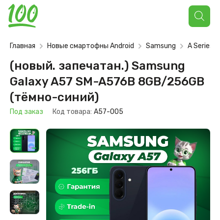
Поиск
товаров
Главная
Новые смартофны Android
Samsung
A Series
(новый. запечатан.) Samsung
Galaxy A57 SM-A576B 8GB/256GB
(тёмно-синий)
Под заказ
Код товара:
A57-005