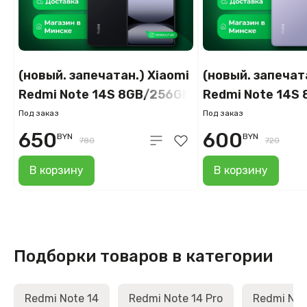
(новый. запечатан.) Xiaomi
(новый. запечат
Redmi Note 14S 8GB/256GB
Redmi Note 14S
(чёрный)
(перламутровы
Под заказ
Под заказ
фиолетовый)
650
600
BYN
BYN
780
720
В корзину
В корзину
Подборки товаров в категории
Redmi Note 14
Redmi Note 14 Pro
Redmi Note