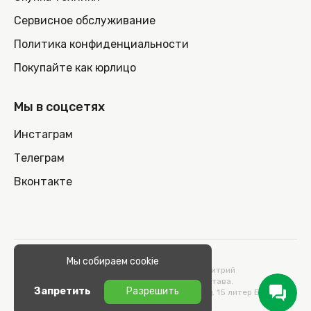
Сервисное обслуживание
Политика конфиденциальности
Покупайте как юрлицо
Мы в соцсетях
Инстаграм
Телеграм
Вконтакте
© 2026 100nout.by,
Мы собираем cookie
ООО «СТОНОУТБУКОВ» Директор Метельский Дмитрий
Константинович, действующий на основании Устава.
Запретить
Разрешить
Адрес: 220100, Беларусь, г. Минск, ул. Кульман, д. 15 литер Б 9/к.
УНП 193664989