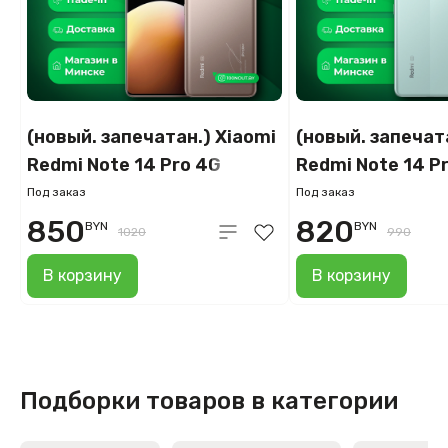
(новый. запечатан.) Xiaomi
(новый. запечат
Redmi Note 14 Pro 4G
Redmi Note 14 P
12GB/256GB (золотой)
12GB/256GB (го
Под заказ
Под заказ
850
820
BYN
BYN
1020
990
В корзину
В корзину
Подборки товаров в категории