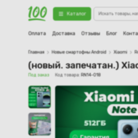
Поиск
(новый. запечатан.) Xiaomi Redmi
Каталог
товаров
123 Под заказ
Оплата
Доставка
Отзывы
Блог
Конт
Главная
Новые смартофны Android
Xiaomi
R
(новый. запечатан.) Xi
Под заказ
Код товара:
RN14-018