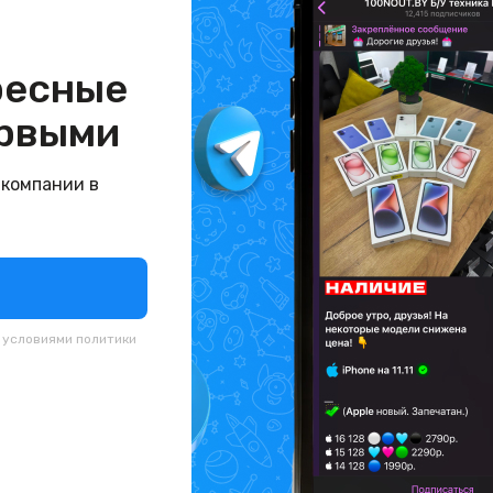
ресные
рвыми
 компании в
с условиями
политики