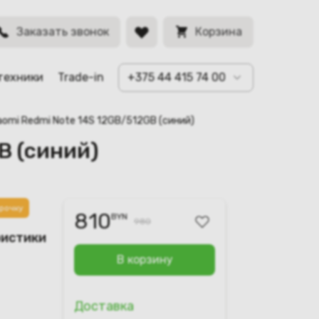
BYN
Заказать звонок
Корзина
техники
Trade-in
+375 44 415 74 00
iaomi Redmi Note 14S 12GB/512GB (синий)
B (синий)
рочку
810
BYN
980
ристики
В корзину
Доставка