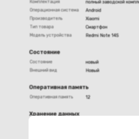
Комплектация
полный заводской компл
Операционная система
Android
Производитель
Xiaomi
Тип товара
Смартфон
Модель устройства
Redmi Note 14S
Состояние
Состояние
новый
Внешний вид
Новый
Оперативная память
Оперативная память
12
Хранение данных
Емкость накопителя
512