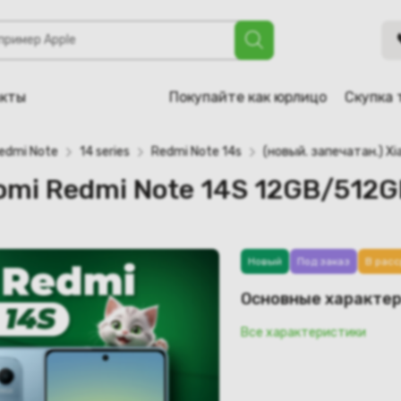
 Note 14S 12GB/512GB (синий)
акты
Покупайте как юрлицо
Скупка 
edmi Note
14 series
Redmi Note 14s
(новый. запечатан.) X
aomi Redmi Note 14S 12GB/512G
Новый
Под заказ
В расс
Основные характе
Все характеристики