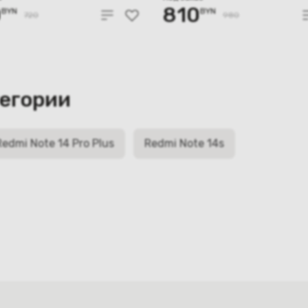
0
810
BYN
BYN
720
980
тегории
Redmi Note 14 Pro Plus
Redmi Note 14s