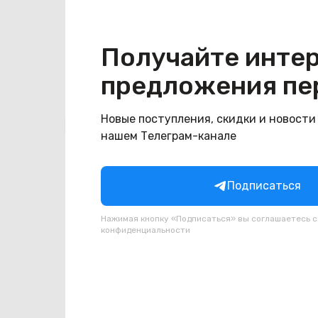
Конструкция
Цвет
синий
Получайте инте
предложения пе
Новые поступления, скидки и новости
Похожие товары
нашем Телеграм-канале
Подписаться
Нажимая кнопку «Подписаться» вы соглашаетесь 
конфиденциальности