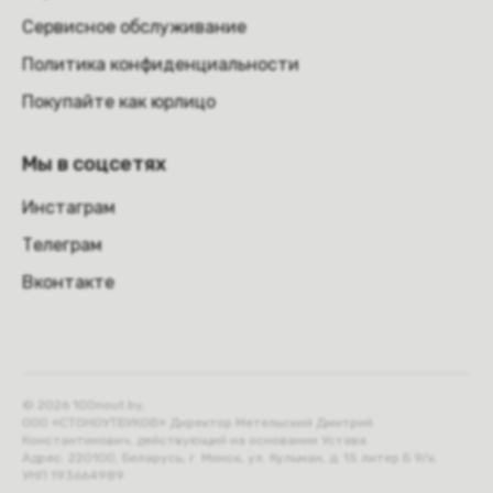
Сервисное обслуживание
Политика конфиденциальности
Покупайте как юрлицо
Мы в соцсетях
Инстаграм
Телеграм
Вконтакте
© 2026 100nout.by,
ООО «СТОНОУТБУКОВ» Директор Метельский Дмитрий
Константинович, действующий на основании Устава.
Адрес: 220100, Беларусь, г. Минск, ул. Кульман, д. 15 литер Б 9/к.
УНП 193664989