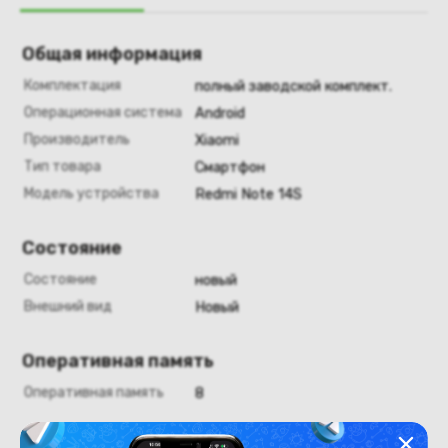
Общая информация
Комплектация
полный заводской комплект.
Операционная система
Android
Производитель
Xiaomi
Тип товара
Смартфон
Модель устройства
Redmi Note 14S
Состояние
Состояние
новый
Внешний вид
Новый
Оперативная память
Оперативная память
8
Хранение данных