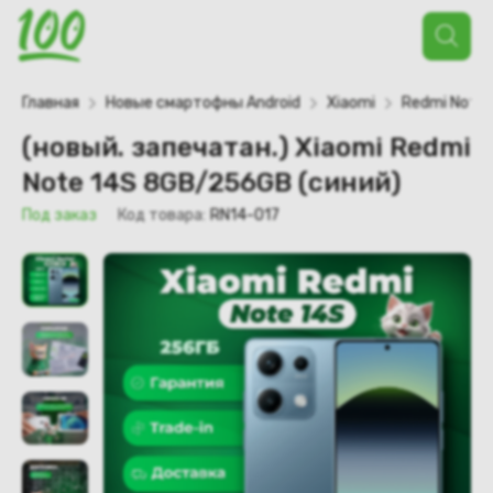
Поиск
товаров
Главная
Новые смартофны Android
Xiaomi
Redmi Note
(новый. запечатан.) Xiaomi Redmi
Note 14S 8GB/256GB (синий)
Под заказ
Код товара:
RN14-017