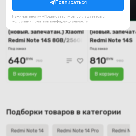
Подписаться
Нажимая кнопку «Подписаться» вы соглашаетесь с
условиями
политики конфиденциальности
(новый. запечатан.) Xiaomi
(новый. запечат
Redmi Note 14S 8GB/256GB
Redmi Note 14S
(синий)
12GB/512GB (чё
Под заказ
Под заказ
640
810
BYN
BYN
750
980
В корзину
В корзину
Подборки товаров в категории
Redmi Note 14
Redmi Note 14 Pro
Redmi Note