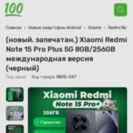
Поиск
товаров
Главная
Новые смартофны Android
Xiaomi
Redmi Note
(новый. запечатан.) Xiaomi Redmi
Note 15 Pro Plus 5G 8GB/256GB
международная версия
(черный)
Под заказ
Код товара:
RN15-047