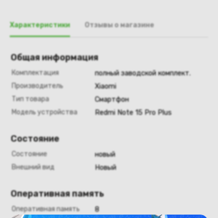
Характеристики
Отзывы о магазине
Общая информация
Комплектация
полный заводской комплект.
Производитель
Xiaomi
Тип товара
Смартфон
Модель устройства
Redmi Note 15 Pro Plus
Состояние
Состояние
новый
Внешний вид
Новый
Оперативная память
Оперативная память
8