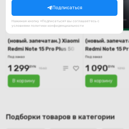
Подписаться
Нажимая кнопку «Подписаться» вы соглашаетесь с
условиями
политики конфиденциальности
(новый. запечатан.) Xiaomi
(новый. запечат
Redmi Note 15 Pro Plus 5G
Redmi Note 15 Pr
12GB/256GB
8GB/256GB
Под заказ
Под заказ
международная версия
международная
1 299
1 090
BYN
BYN
1560
1310
(синий)
(черный)
В корзину
В корзину
Подборки товаров в категории