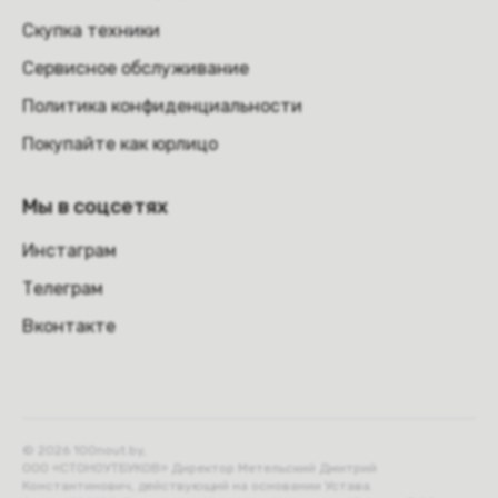
Скупка техники
Сервисное обслуживание
Политика конфиденциальности
Покупайте как юрлицо
Мы в соцсетях
Инстаграм
Телеграм
Вконтакте
© 2026 100nout.by,
ООО «СТОНОУТБУКОВ» Директор Метельский Дмитрий
Константинович, действующий на основании Устава.