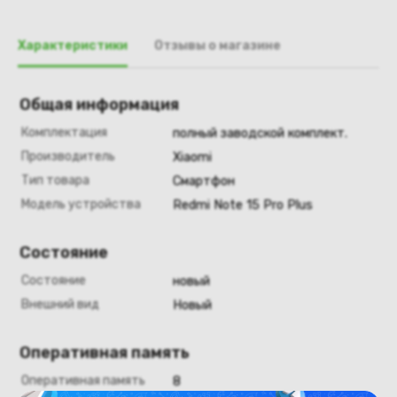
Характеристики
Отзывы о магазине
Общая информация
Комплектация
полный заводской комплект.
Производитель
Xiaomi
Тип товара
Смартфон
Модель устройства
Redmi Note 15 Pro Plus
Состояние
Состояние
новый
Внешний вид
Новый
Оперативная память
Оперативная память
8