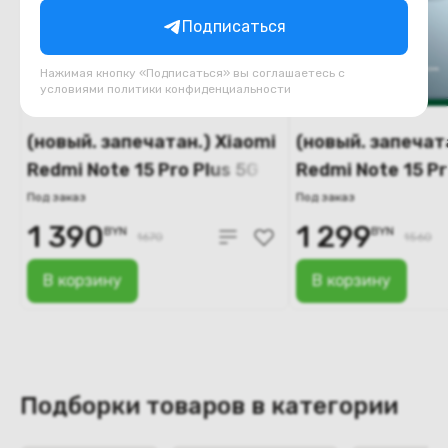
Подписаться
Нажимая кнопку «Подписаться» вы соглашаетесь с
условиями
политики конфиденциальности
(новый. запечатан.) Xiaomi
(новый. запечат
Redmi Note 15 Pro Plus 5G
Redmi Note 15 Pr
12GB/256GB
12GB/256GB
Под заказ
Под заказ
международная версия
международная
1 390
1 299
BYN
BYN
1670
1560
(коричневый)
(синий)
В корзину
В корзину
Подборки товаров в категории