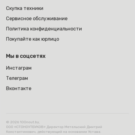
Скупка техники
Сервисное обслуживание
Политика конфиденциальности
Покупайте как юрлицо
Мы в соцсетях
Инстаграм
Телеграм
Вконтакте
© 2026 100nout.by,
ООО «СТОНОУТБУКОВ» Директор Метельский Дмитрий
Константинович, действующий на основании Устава.