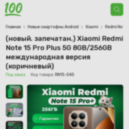
Поиск
товаров
Главная
Новые смартофны Android
Xiaomi
Redmi Note
(новый. запечатан.) Xiaomi Redmi
Note 15 Pro Plus 5G 8GB/256GB
международная версия
(коричневый)
Под заказ
Код товара:
RN15-045