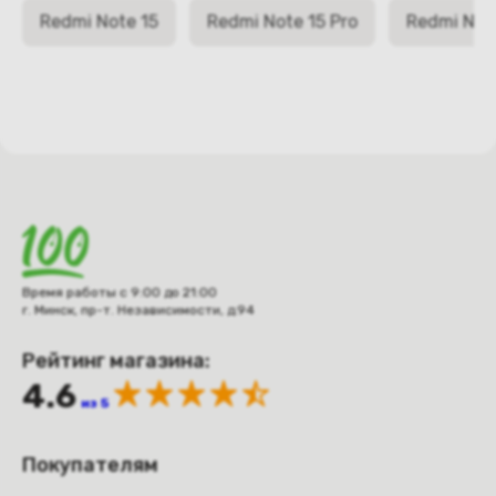
Redmi Note 15
Redmi Note 15 Pro
Redmi Note
Время работы с 9:00 до 21:00
г. Минск, пр-т. Независимости, д.94
Рейтинг магазина:
4.6
из 5
Покупателям