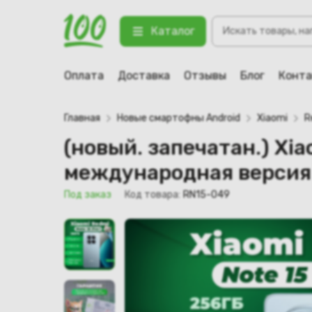
Поиск
(новый. запечатан.) Xiaomi Redmi
Каталог
товаров
123 Под заказ
Оплата
Доставка
Отзывы
Блог
Конт
Главная
Новые смартофны Android
Xiaomi
R
(новый. запечатан.) Xia
международная версия
Под заказ
Код товара:
RN15-049