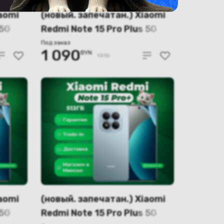
aomi
(новый. запечатан.) Xiaomi
 5G
Redmi Note 15 Pro Plus 5G
8GB/256GB международная
Под заказ
1 090
BYN
я
версия (коричневый)
1310
aomi
(новый. запечатан.) Xiaomi
 5G
Redmi Note 15 Pro Plus 5G