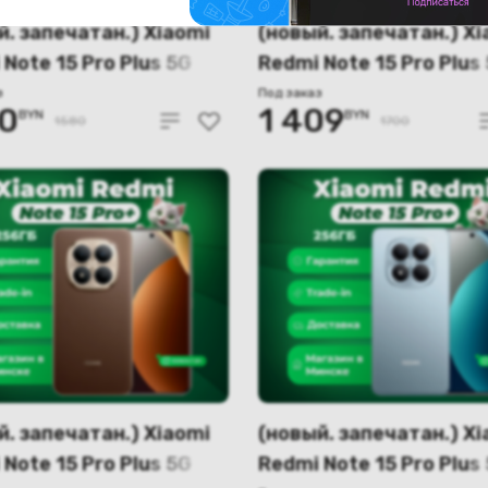
й. запечатан.) Xiaomi
(новый. запечатан.) Xi
Note 15 Pro Plus 5G
Redmi Note 15 Pro Plus
512GB международная
12GB/256GB
з
Под заказ
10
1 409
BYN
BYN
я (коричневый)
международная верси
1580
1700
(черный)
й. запечатан.) Xiaomi
(новый. запечатан.) Xi
Note 15 Pro Plus 5G
Redmi Note 15 Pro Plus