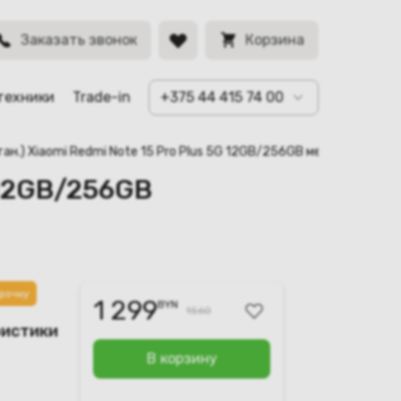
ний)
BYN
Заказать звонок
Корзина
техники
Trade-in
+375 44 415 74 00
тан.) Xiaomi Redmi Note 15 Pro Plus 5G 12GB/256GB международная
 12GB/256GB
рочку
1 299
BYN
1560
ристики
В корзину