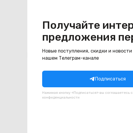
Конструкция
Цвет
синий
Получайте инте
предложения пе
Новые поступления, скидки и новости
Похожие товары
нашем Телеграм-канале
Подписаться
Нажимая кнопку «Подписаться» вы соглашаетесь 
конфиденциальности