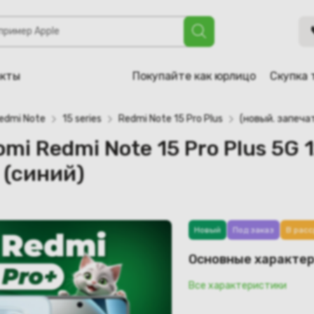
 Note 15 Pro Plus 5G 12GB/256GB международная версия (си
акты
Покупайте как юрлицо
Скупка 
edmi Note
15 series
Redmi Note 15 Pro Plus
(новый. запеча
omi Redmi Note 15 Pro Plus 5G
 (синий)
Новый
Под заказ
В расс
Основные характе
Все характеристики