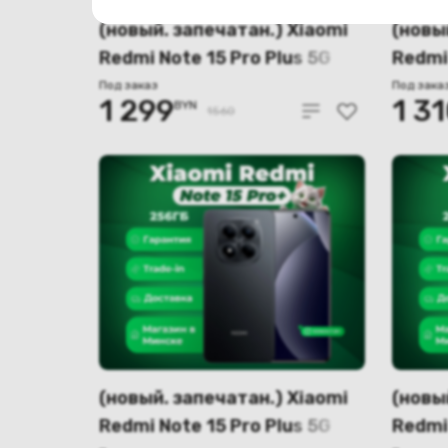
(новый. запечатан.) Xiaomi
(новы
Redmi Note 15 Pro Plus 5G
Redmi 
12GB/256GB
12GB/
Под заказ
Под зака
1 299
1 3
BYN
международная версия
верси
1560
(синий)
(новый. запечатан.) Xiaomi
(новы
Redmi Note 15 Pro Plus 5G
Redmi 