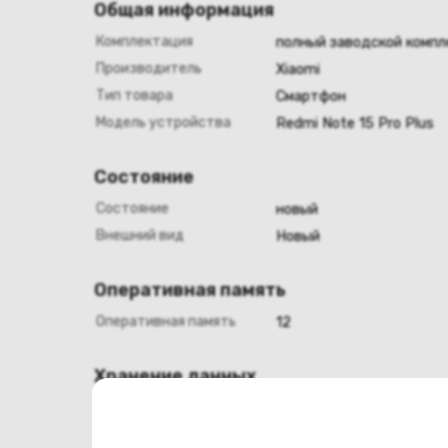
Общая информация
Комплектация
полный заводской компл
Производитель
Xiaomi
Тип товара
Смартфон
Модель устройства
Redmi Note 15 Pro Plus
Состояние
Состояние
новый
Внешний вид
Новый
Оперативная память
Оперативная память
12
Хранение данных
Емкость накопителя
256