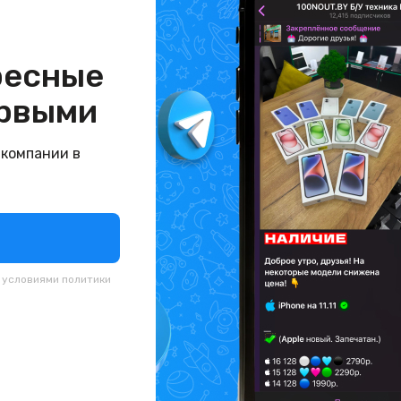
ресные
рвыми
 компании в
с условиями
политики