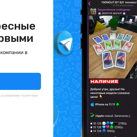
ресные
рвыми
 компании в
с условиями
политики