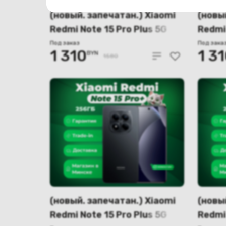
(новый. запечатан.) Xiaomi
(новы
Redmi Note 15 Pro Plus 5G
Redmi 
12GB/512GB международная
12GB/
Под заказ
Под зака
1 310
1 3
BYN
версия (синий)
верси
1580
(новый. запечатан.) Xiaomi
(новы
Redmi Note 15 Pro Plus 5G
Redmi 