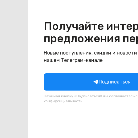
Конструкция
Цвет
синий
Получайте инте
предложения пе
Новые поступления, скидки и новости
Похожие товары
нашем Телеграм-канале
Подписаться
Нажимая кнопку «Подписаться» вы соглашаетесь 
конфиденциальности