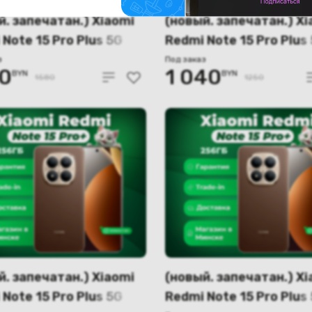
й. запечатан.) Xiaomi
(новый. запечатан.) Xi
Note 15 Pro Plus 5G
Redmi Note 15 Pro Plus
512GB международная
8GB/256GB междунар
з
Под заказ
10
1 040
BYN
BYN
я (коричневый)
версия (синий)
1580
1250
й. запечатан.) Xiaomi
(новый. запечатан.) Xi
Note 15 Pro Plus 5G
Redmi Note 15 Pro Plus