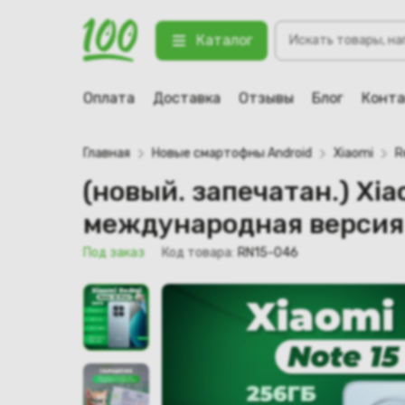
Поиск
(новый. запечатан.) Xiaomi Redmi
Каталог
товаров
123 Под заказ
Оплата
Доставка
Отзывы
Блог
Конт
Главная
Новые смартофны Android
Xiaomi
R
(новый. запечатан.) Xi
международная версия
Под заказ
Код товара:
RN15-046