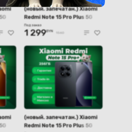
aomi
(новый. запечатан.) Xiaomi
 5G
Redmi Note 15 Pro Plus 5G
одная
12GB/256GB
Под заказ
1 299
BYN
международная версия
1560
(синий)
aomi
(новый. запечатан.) Xiaomi
 5G
Redmi Note 15 Pro Plus 5G