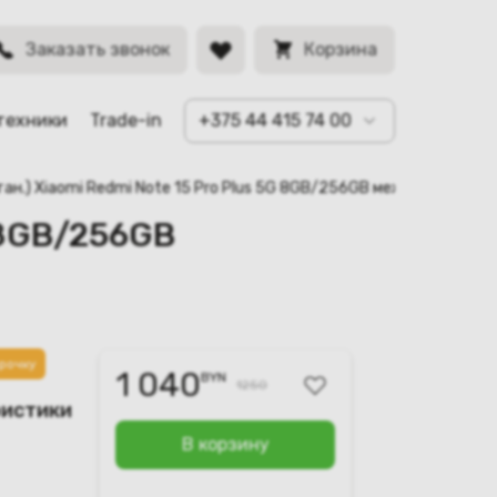
ий)
BYN
Заказать звонок
Корзина
техники
Trade-in
+375 44 415 74 00
тан.) Xiaomi Redmi Note 15 Pro Plus 5G 8GB/256GB международная 
G 8GB/256GB
рочку
1 040
BYN
1250
ристики
В корзину