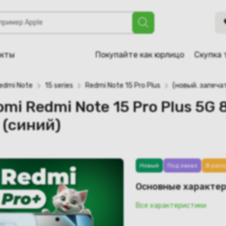
 Note 15 Pro Plus 5G 8GB/256GB международная версия (син
акты
Покупайте как юрлицо
Скупка 
edmi Note
15 series
Redmi Note 15 Pro Plus
(новый. запеча
aomi Redmi Note 15 Pro Plus 5
 (синий)
Новый
Под заказ
В расс
Основные характе
Все характеристики