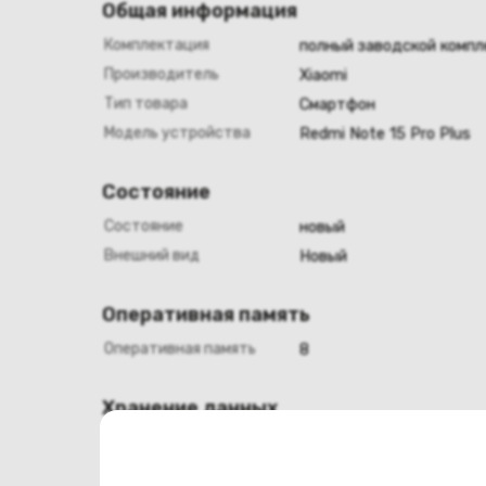
Общая информация
Комплектация
полный заводской компл
Производитель
Xiaomi
Тип товара
Смартфон
Модель устройства
Redmi Note 15 Pro Plus
Состояние
Состояние
новый
Внешний вид
Новый
Оперативная память
Оперативная память
8
Хранение данных
Емкость накопителя
256