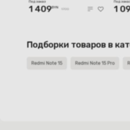
12GB/256GB
8GB/
Под заказ
Под зака
1 409
1 0
BYN
международная версия
верси
1700
(черный)
Подборки товаров в ка
Redmi Note 15
Redmi Note 15 Pro
R