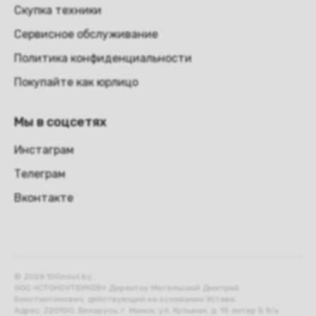
Скупка техники
Сервисное обслуживание
Политика конфиденциальности
Покупайте как юрлицо
Мы в соцсетях
Инстаграм
Телеграм
Вконтакте
© 2026 100nout.by,
ООО «СТОНОУТБУКОВ» Директор Метельский Дмитрий
Константинович, действующий на основании Устава.
Адрес: 220100, Беларусь, г. Минск, ул. Кульман, д. 15 литер Б 9/к.