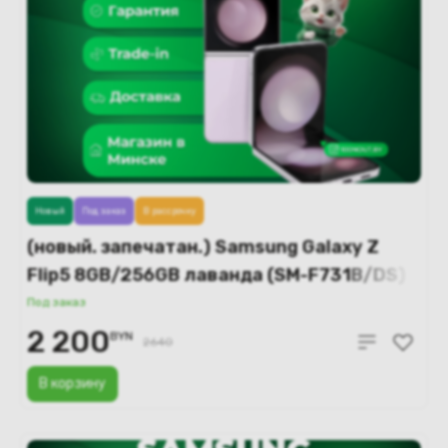
Новый
Под заказ
В рассрочку
(новый. запечатан.) Samsung Galaxy Z
Flip5 8GB/256GB лаванда (SM-F731B/DS)
Под заказ
2 200
BYN
2640
В корзину