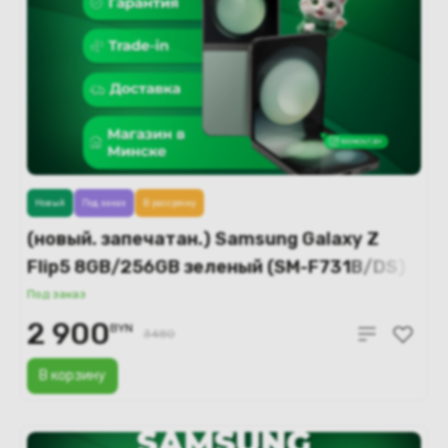
Новый
Под заказ
В рассрочку
(новый. запечатан.) Samsung Galaxy Z
Flip5 8GB/256GB зеленый (SM-F731B/DS)
Под заказ
2 900
BYN
3480
В корзину