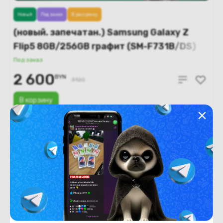
Новый
Под заказ
В рассрочку
(новый. запечатан.) Samsung Galaxy Z
Flip5 8GB/256GB графит (SM-F731B/DS)
Под заказ
2 600
BYN
3120
В корзину