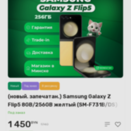
Новый
Под заказ
В рассрочку
(новый. запечатан.) Samsung Galaxy Z
Flip5 8GB/256GB желтый (SM-F731B/DS)
Под заказ
1 450
BYN
1740