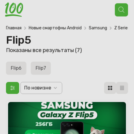
Поиск
товаров
Главная
Новые смартофны Android
Samsung
Z Series
Flip5
Сортировка:
Показаны все результаты (7)
самые
недавние
Flip6
Flip7
По новизне