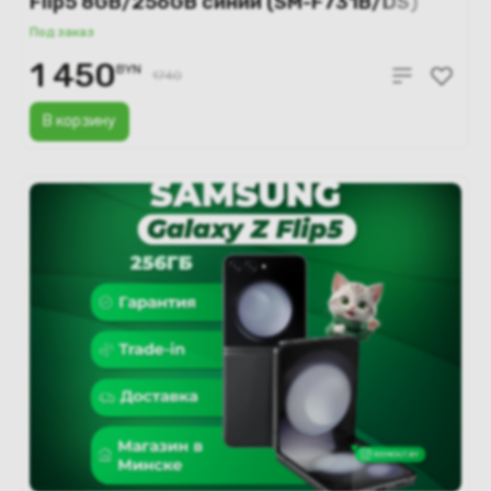
Flip5 8GB/256GB синий (SM-F731B/DS)
Под заказ
1 450
BYN
1740
В корзину