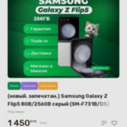
Новый
Под заказ
В рассрочку
(новый. запечатан.) Samsung Galaxy Z
Flip5 8GB/256GB серый (SM-F731B/DS)
Под заказ
1 450
BYN
1740