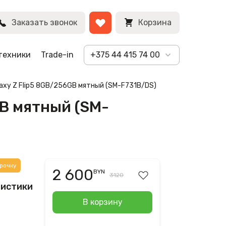
BYN
Заказать звонок
Корзина
техники
Trade-in
+375 44 415 74 00
laxy Z Flip5 8GB/256GB мятный (SM-F731B/DS)
GB мятный (SM-
рочку
2 600
BYN
3120
ристики
В корзину