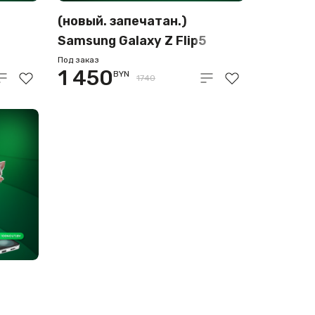
(новый. запечатан.)
Samsung Galaxy Z Flip5
-
8GB/256GB желтый (SM-
Под заказ
1 450
BYN
F731B/DS)
1740