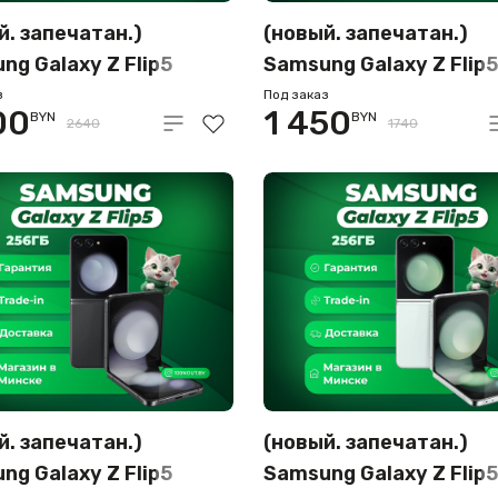
й. запечатан.)
(новый. запечатан.)
ng Galaxy Z Flip5
Samsung Galaxy Z Flip5
56GB лаванда (SM-
8GB/256GB серый (SM
з
Под заказ
00
1 450
BYN
BYN
/DS)
F731B/DS)
2640
1740
й. запечатан.)
(новый. запечатан.)
ng Galaxy Z Flip5
Samsung Galaxy Z Flip5