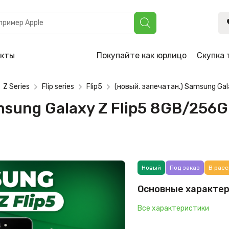
axy Z Flip5 8GB/256GB мятный (SM-F731B/DS)
акты
Покупайте как юрлицо
Скупка 
Z Series
Flip series
Flip5
(новый. запечатан.) Samsung Ga
msung Galaxy Z Flip5 8GB/256
Новый
Под заказ
В расс
Основные характе
Все характеристики