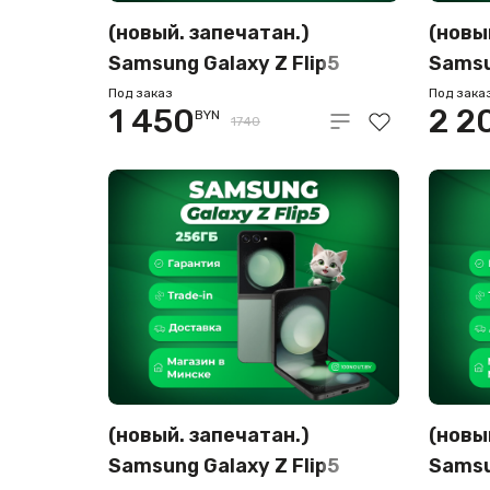
(новый. запечатан.)
(новы
Samsung Galaxy Z Flip5
Samsu
8GB/256GB синий (SM-
8GB/2
Под заказ
Под зака
1 450
2 2
BYN
F731B/DS)
F731B
1740
(новый. запечатан.)
(новы
Samsung Galaxy Z Flip5
Samsu