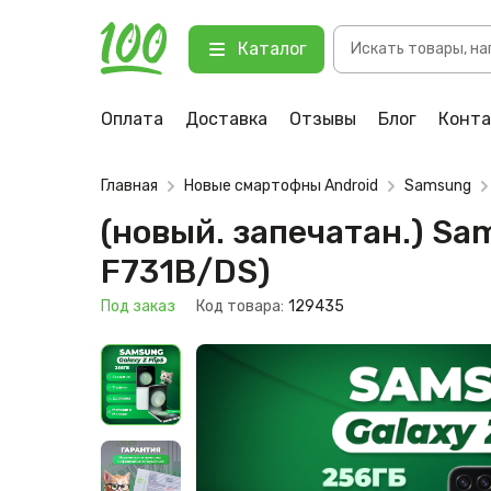
Поиск
(новый. запечатан.) Samsung Gal
Каталог
товаров
123 Под заказ
Оплата
Доставка
Отзывы
Блог
Конт
Главная
Новые смартофны Android
Samsung
(новый. запечатан.) Sa
F731B/DS)
Под заказ
Код товара:
129435