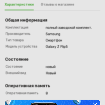
Характеристики
Отзывы о магазине
Общая информация
Комплектация
полный заводской комплект.
Производитель
Samsung
Тип товара
Смартфон
Модель устройства
Galaxy Z Flip5
Состояние
Состояние
новый
Внешний вид
Новый
Оперативная память
Оперативная память
8