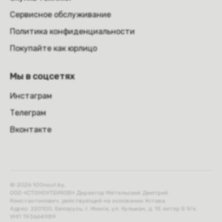
Сервисное обслуживание
Политика конфиденциальности
Покупайте как юрлицо
Мы в соцсетях
Инстаграм
Телеграм
Вконтакте
© 2026 100nout.by,
ООО «СТОНОУТБУКОВ» Директор Метельский Дмитрий
Константинович, действующий на основании Устава.
Адрес: 220100, Беларусь, г. Минск, ул. Кульман, д. 15 литер Б 9/к.
УНП 193664989