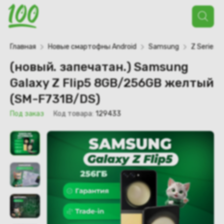
Поиск
товаров
Главная
Новые смартофны Android
Samsung
Z Series
(новый. запечатан.) Samsung
Galaxy Z Flip5 8GB/256GB желтый
(SM-F731B/DS)
Под заказ
Код товара:
129433