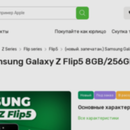
axy Z Flip5 8GB/256GB лаванда (SM-F731B/DS)
акты
Покупайте как юрлицо
Скупка 
Z Series
Flip series
Flip5
(новый. запечатан.) Samsung Ga
msung Galaxy Z Flip5 8GB/256
Новый
Под заказ
В расс
Основные характе
Все характеристики