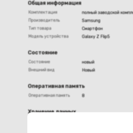
Общая информация
Комплектация
полный заводской компл
Производитель
Samsung
Тип товара
Смартфон
Модель устройства
Galaxy Z Flip5
Состояние
Состояние
новый
Внешний вид
Новый
Оперативная память
Оперативная память
8
Хранение данных
Емкость накопителя
256