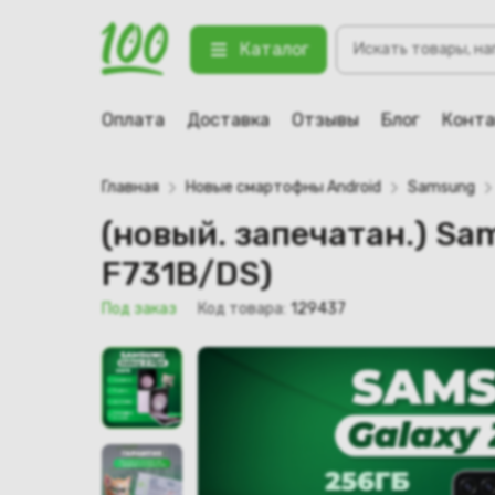
Поиск
(новый. запечатан.) Samsung Gal
Каталог
товаров
123 Под заказ
Оплата
Доставка
Отзывы
Блог
Конт
Главная
Новые смартофны Android
Samsung
(новый. запечатан.) Sa
F731B/DS)
Под заказ
Код товара:
129437