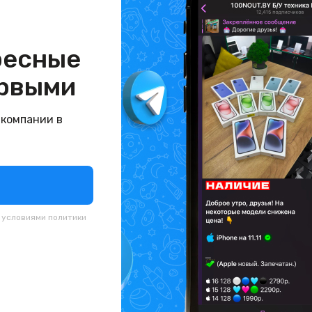
ресные
рвыми
 компании в
с условиями
политики