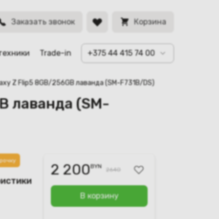
BYN
Заказать звонок
Корзина
техники
Trade-in
+375 44 415 74 00
laxy Z Flip5 8GB/256GB лаванда (SM-F731B/DS)
GB лаванда (SM-
рочку
2 200
BYN
2640
ристики
В корзину