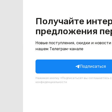
Конструкция
Цвет
сиреневый
Получайте инте
предложения пе
Новые поступления, скидки и новости
Похожие товары
нашем Телеграм-канале
Подписаться
Нажимая кнопку «Подписаться» вы соглашаетесь 
конфиденциальности