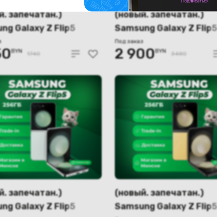
й. запечатан.)
(новый. запечатан.)
ng Galaxy Z Flip5
Samsung Galaxy Z Flip5
56GB серый (SM-
8GB/256GB зеленый (
з
Под заказ
50
2 900
BYN
BYN
/DS)
F731B/DS)
1740
3480
й. запечатан.)
(новый. запечатан.)
ng Galaxy Z Flip5
Samsung Galaxy Z Flip5