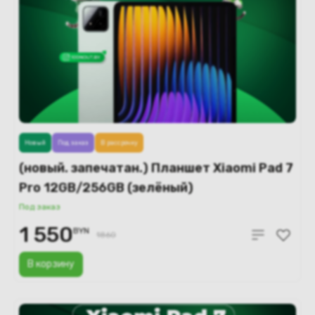
Новый
Под заказ
В рассрочку
(новый. запечатан.) Планшет Xiaomi Pad 7
Pro 12GB/256GB (зелёный)
Под заказ
1 550
BYN
1860
В корзину