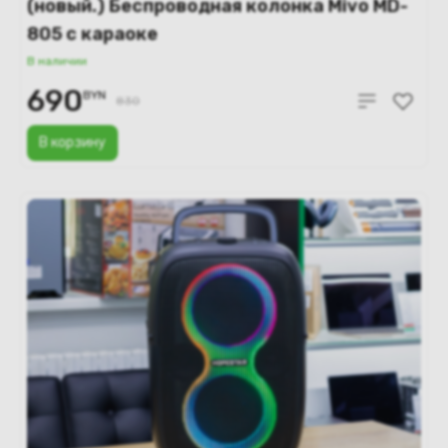
(новый.) Беспроводная колонка Mivo MD-
805 с караоке
В наличии
690
BYN
830
В корзину