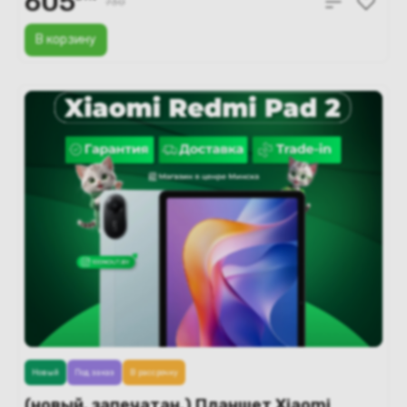
605
730
В корзину
Новый
Под заказ
В рассрочку
(новый. запечатан.) Планшет Xiaomi