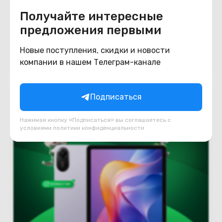
Redmi Pad 2 Pro 5G 6GB/128GB
Получайте интересные
международная версия (серебристый)
Под заказ
предложения первыми
972
BYN
1170
Новые поступления, скидки и новости
компании в нашем Телеграм-канале
В корзину
Подписаться
Нажимая кнопку «Подписаться» вы соглашаетесь с
условиями
политики конфиденциальности