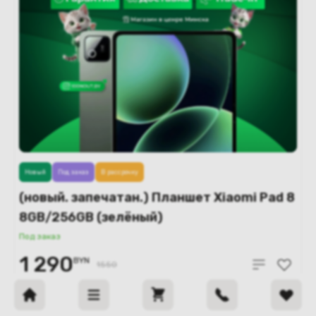
Новый
Под заказ
В рассрочку
(новый. запечатан.) Планшет Xiaomi Pad 8
8GB/256GB (зелёный)
Под заказ
1 290
BYN
1550
В корзину