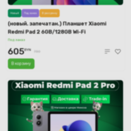
Новый
Под заказ
В рассрочку
(новый. запечатан.) Планшет Xiaomi
Redmi Pad 2 6GB/128GB Wi-Fi
международная версия (фиолетовый)
Под заказ
605
BYN
730
В корзину