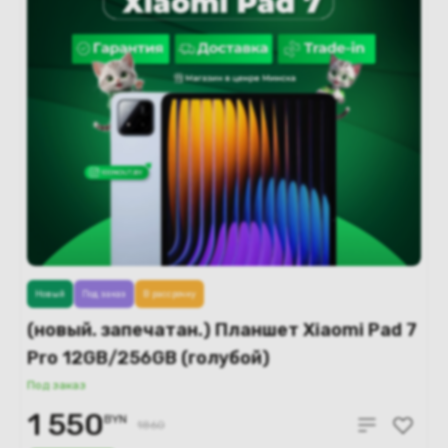
Новый
Под заказ
В рассрочку
(новый. запечатан.) Планшет Xiaomi Pad 7
Pro 12GB/256GB (голубой)
Под заказ
1 550
BYN
1860