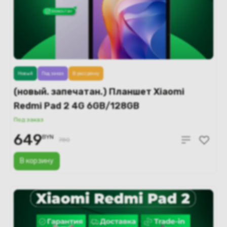
Новый
Под заказ
В рассрочку
(новый. запечатан.) Планшет Xiaomi
Redmi Pad 2 4G 6GB/128GB
международная версия (фиолетовый)
Под заказ
649
BYN
780
В корзину