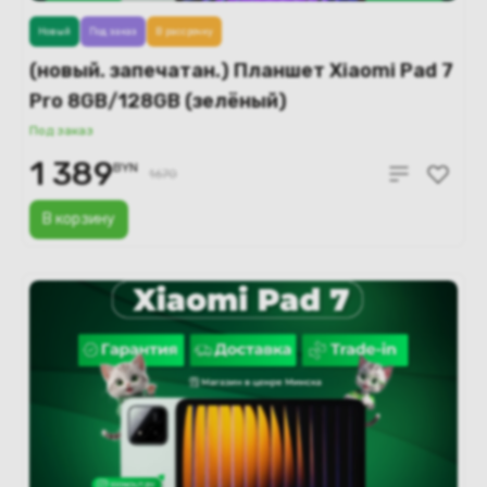
Новый
Под заказ
В рассрочку
(новый. запечатан.) Планшет Xiaomi Pad 7
Pro 8GB/128GB (зелёный)
Под заказ
1 389
BYN
1670
В корзину