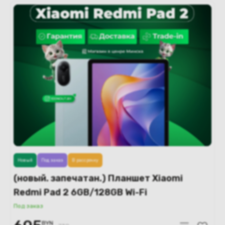
Новый
Под заказ
В рассрочку
(новый. запечатан.) Планшет Xiaomi
Redmi Pad 2 6GB/128GB Wi-Fi
международная версия (мятный)
Под заказ
BYN