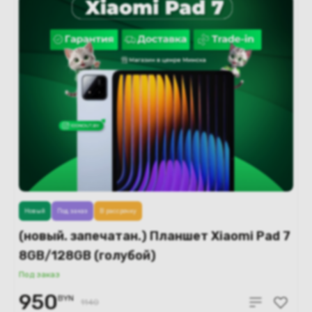
Новый
Под заказ
В рассрочку
(новый. запечатан.) Планшет Xiaomi Pad 7
8GB/128GB (голубой)
Под заказ
950
BYN
1140