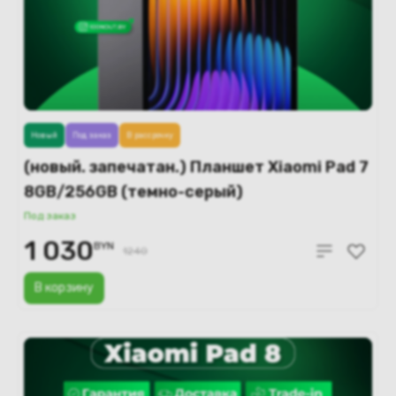
Новый
Под заказ
В рассрочку
(новый. запечатан.) Планшет Xiaomi Pad 7
8GB/256GB (темно-серый)
Под заказ
1 030
BYN
1240
В корзину