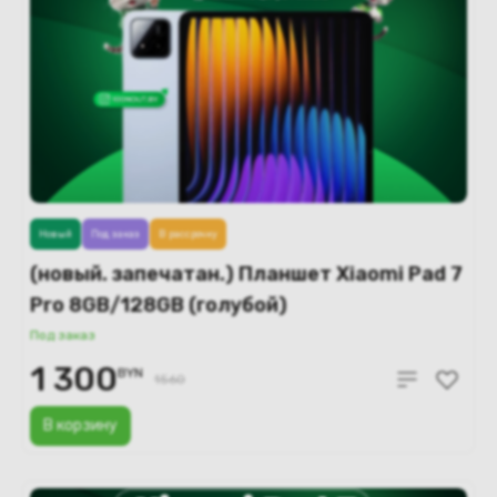
Новый
Под заказ
В рассрочку
(новый. запечатан.) Планшет Xiaomi Pad 7
Pro 8GB/128GB (голубой)
Под заказ
1 300
BYN
1560
В корзину