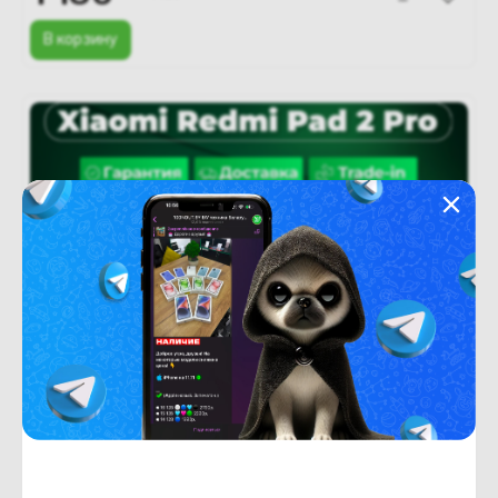
В корзину
Новый
Под заказ
В рассрочку
(новый. запечатан.) Планшет Xiaomi