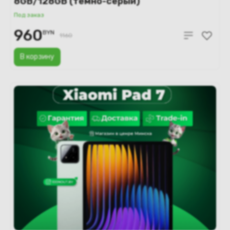
8GB/128GB (темно-серый)
Под заказ
960
BYN
1160
В корзину