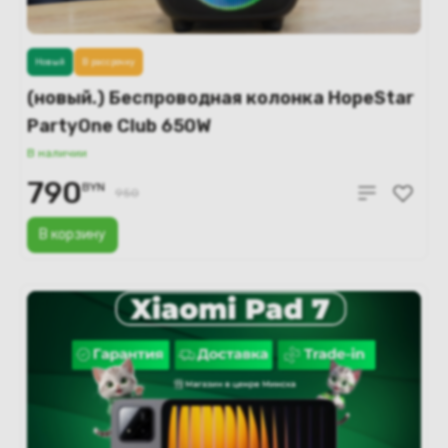
Новый
В рассрочку
(новый.) Беспроводная колонка HopeStar
PartyOne Club 650W
В наличии
790
BYN
950
В корзину