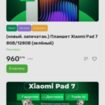
Новый
Под заказ
В рассрочку
(новый. запечатан.) Планшет Xiaomi Pad 7
8GB/128GB (зелёный)
Под заказ
960
BYN
1160
В корзину