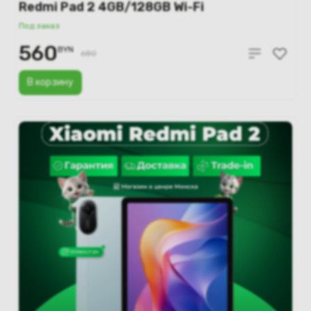
Redmi Pad 2 4GB/128GB Wi-Fi
международная версия (мятный)
Под заказ
560
BYN
680
В корзину