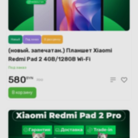
Новый
Под заказ
В рассрочку
(новый. запечатан.) Планшет Xiaomi
Redmi Pad 2 4GB/128GB Wi-Fi
международная версия (фиолетовый)
Под заказ
580
BYN
700
В корзину