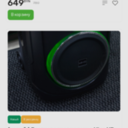
649
BYN
780
В корзину
Новый
В рассрочку