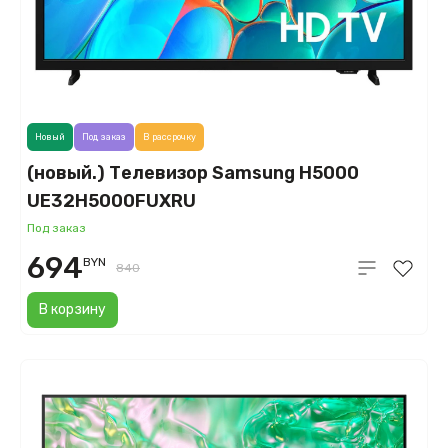
Новый
Под заказ
В рассрочку
(новый.) Телевизор Samsung H5000
UE32H5000FUXRU
Под заказ
694
BYN
840
В корзину