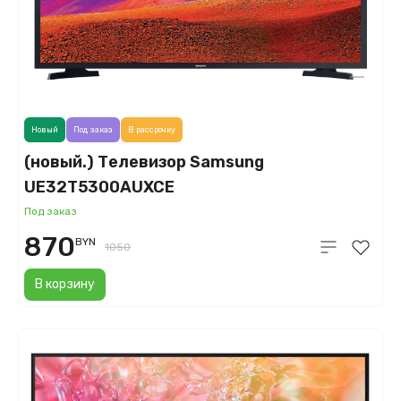
Новый
Под заказ
В рассрочку
(новый.) Телевизор Samsung
UE32T5300AUXCE
Под заказ
870
BYN
1050
В корзину