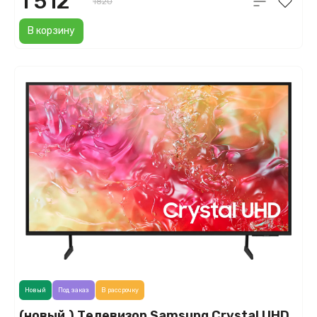
1 512
1820
В корзину
Новый
Под заказ
В рассрочку
(новый.) Телевизор Samsung Crystal UHD