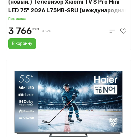
(новый.) Телевизор Xiaomi TV S Pro Mini
LED 75" 2026 L75MB-SRU (международная
версия) ELA6338RU
Под заказ
3 766
BYN
4520
В корзину