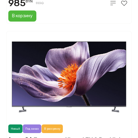
985
BYN
1190
В корзину
Новый
Под заказ
В рассрочку