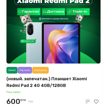
Новый
Под заказ
В рассрочку
(новый. запечатан.) Планшет Xiaomi
Redmi Pad 2 4G 4GB/128GB
международная версия (мятный)
Под заказ
600
BYN
720