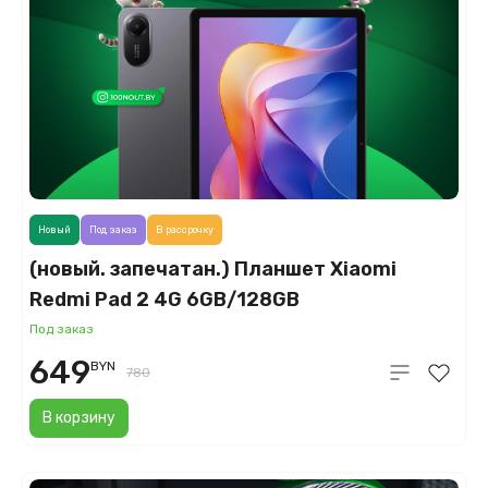
Новый
Под заказ
В рассрочку
(новый. запечатан.) Планшет Xiaomi
Redmi Pad 2 4G 6GB/128GB
международная версия (темно-серый)
Под заказ
649
BYN
780
В корзину