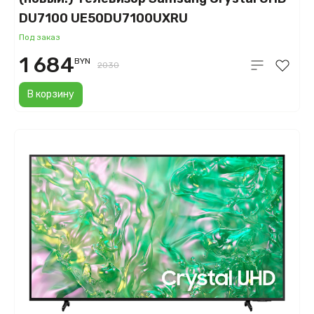
DU7100 UE50DU7100UXRU
Под заказ
1 684
BYN
2030
В корзину