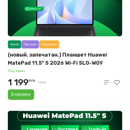
Новый
Под заказ
В рассрочку
(новый. запечатан.) Планшет Huawei
MatePad 11.5" S 2026 Wi-Fi SLG-W09
12GB/256GB с клавиатурой (серый)
Под заказ
1 199
BYN
1440
В корзину