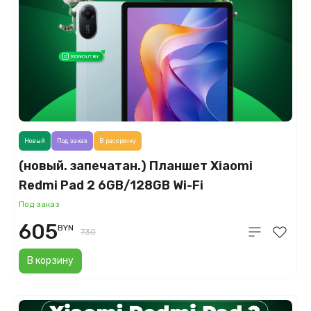
Новый
Под заказ
В рассрочку
(новый. запечатан.) Планшет Xiaomi
Redmi Pad 2 6GB/128GB Wi-Fi
международная версия (мятный)
Под заказ
605
BYN
730
В корзину