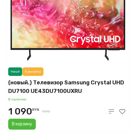
Новый
В рассрочку
(новый.) Телевизор Samsung Crystal UHD
DU7100 UE43DU7100UXRU
В наличии
1 090
BYN
1310
В корзину