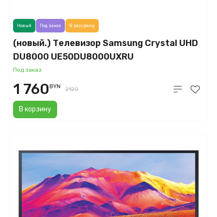
Новый
Под заказ
В рассрочку
(новый.) Телевизор Samsung Crystal UHD
DU8000 UE50DU8000UXRU
Под заказ
1 760
BYN
2120
В корзину