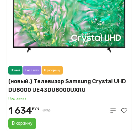
Новый
Под заказ
В рассрочку
(новый.) Телевизор Samsung Crystal UHD
DU8000 UE43DU8000UXRU
Под заказ
1 634
BYN
1970
В корзину