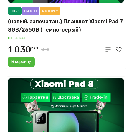
Новый
Под заказ
В рассрочку
(новый. запечатан.) Планшет Xiaomi Pad 7
8GB/256GB (темно-серый)
Под заказ
1 030
BYN
1240
В корзину