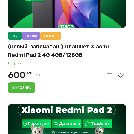
Новый
Под заказ
В рассрочку
(новый. запечатан.) Планшет Xiaomi
Redmi Pad 2 4G 4GB/128GB
международная версия (темно-серый)
Под заказ
600
BYN
720
В корзину