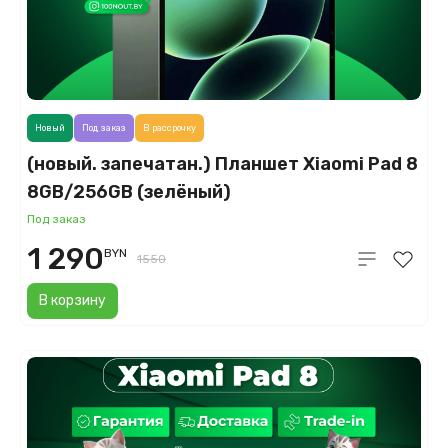
Новый
Под заказ
В рассрочку
(новый. запечатан.) Планшет Xiaomi Pad 8
8GB/256GB (зелёный)
Под заказ
1 290
BYN
1550
В корзину