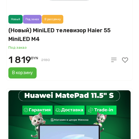
Новый
Под заказ
В рассрочку
(Новый) MiniLED телевизор Haier 55
MiniLED M4
Под заказ
1 819
BYN
2180
В корзину