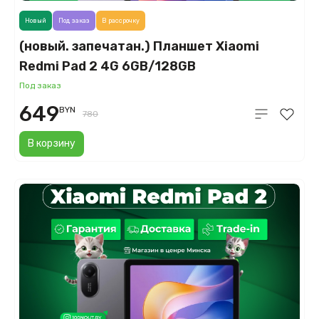
Новый
Под заказ
В рассрочку
(новый. запечатан.) Планшет Xiaomi
Redmi Pad 2 4G 6GB/128GB
международная версия (фиолетовый)
Под заказ
649
BYN
780
В корзину