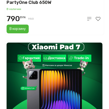
PartyOne Club 650W
В наличии
790
BYN
950
В корзину