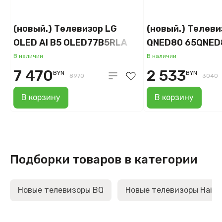
(новый.) Телевизор LG
(новый.) Телеви
OLED AI B5 OLED77B5RLA
QNED80 65QNE
В наличии
В наличии
7 470
2 533
BYN
BYN
8970
3040
В корзину
В корзину
Подборки товаров в категории
Новые телевизоры BQ
Новые телевизоры Haier