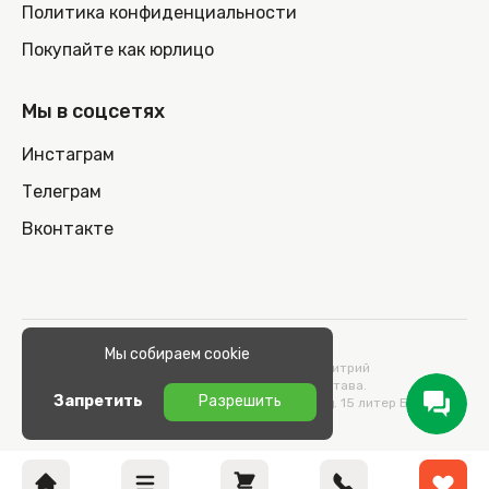
Политика конфиденциальности
Покупайте как юрлицо
Мы в соцсетях
Инстаграм
Телеграм
Вконтакте
© 2026 100nout.by,
Мы собираем cookie
ООО «СТОНОУТБУКОВ» Директор Метельский Дмитрий
Константинович, действующий на основании Устава.
Запретить
Разрешить
Адрес: 220100, Беларусь, г. Минск, ул. Кульман, д. 15 литер Б 9/к.
УНП 193664989